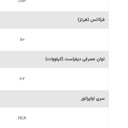
ایران
فرکانس (هرتز)
۵۰
توان مصرفی دیفراست (کیلووات)
۶٫۲
سری اواپراتور
HCA