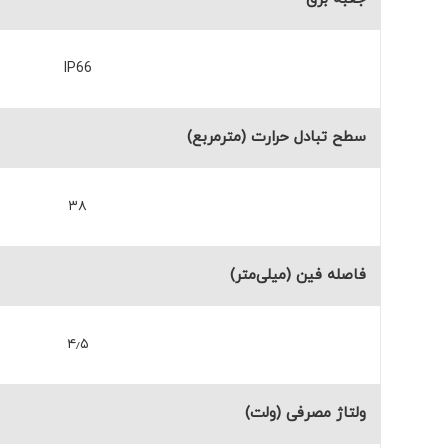
IP66
سطح تبادل حرارت (مترمربع)
۳۸
فاصله فین (میلی‌متر)
۴٫۵
ولتاژ مصرفی (ولت)