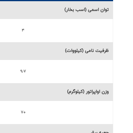
توان اسمی (اسب بخار)
۴
ظرفیت نامی (کیلووات)
۹٫۷
وزن اواپراتور (کیلوگرم)
۷۰
جعبه برق