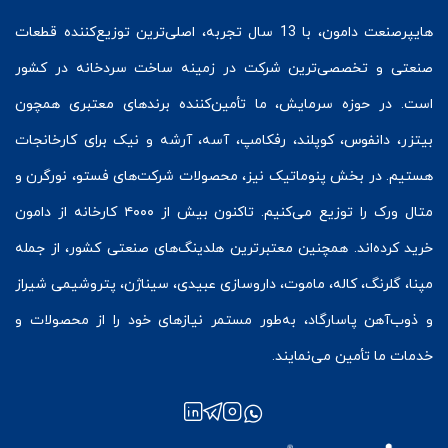
هایپرصنعت
دامون، با 13 سال تجربه، اصلی‌ترین توزیع‌کننده قطعات
صنعتی و تخصصی‌ترین شرکت در زمینه
ساخت سردخانه
در کشور
است. در حوزه سرمایش، ما تأمین‌کننده برندهای معتبری همچون
بیتزر
،
دانفوس
،
کوپلند
، رفکامپ، آسه، آرشه و نیک برای کارخانجات
هستیم. در بخش
پنوماتیک
نیز، محصولات شرکت‌های
فستو
، نورگرن و
متال ورک
را توزیع می‌کنیم. تاکنون بیش از ۴۰۰۰ کارخانه از دامون
خرید کرده‌اند. همچنین معتبرترین هلدینگ‌های صنعتی کشور، از جمله
مپنا، گلرنگ، کاله، ماموت، داروسازی عبیدی، سیناژن، پتروشیمی شیراز
و ذوب‌آهن پاسارگاد، به‌طور مستمر نیازهای خود را از محصولات و
خدمات ما تأمین می‌نمایند.