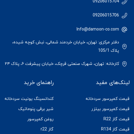
09206015704
09206015706
Info@damoon-co.com
دفتر مرکزی: تهران، خیابان خردمند شمالی، نبش کوچه شیده،
پلاک 105/1
کارخانه: تهران، شهرک صنعتی قرچک، خیابان پیشرفت ۶، پلاک ۲۴
لینک‌های مفید
راهنمای خرید
قیمت کمپرسور سردخانه
کندانسینگ یونیت سردخانه
قیمت کمپرسور بیتزر
شیر برقی پنوماتیک
قیمت گاز R22
روغن کمپرسور
قیمت گاز R134
گاز r22