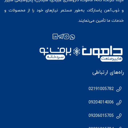
مپنا، گلرنگ، کاله، ماموت، داروسازی عبیدی، سیناژن، پتروشیمی شیراز
و ذوب‌آهن پاسارگاد، به‌طور مستمر نیازهای خود را از محصولات و
خدمات ما تأمین می‌نمایند.
راه‌های ارتباطی
02191005782
09204014006
09206015705