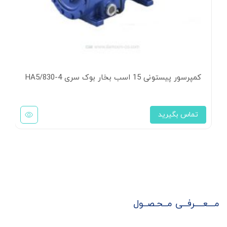
کن
ت
کمپرسور پیستونی 15 اسب بخار بوک سری HA5/830-4
تماس بگیرید
مـــعــــرفــی مــحـصــول