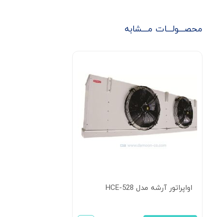
محصـــولـــات مـــشابه
اواپراتور آرشه مدل HCE-528