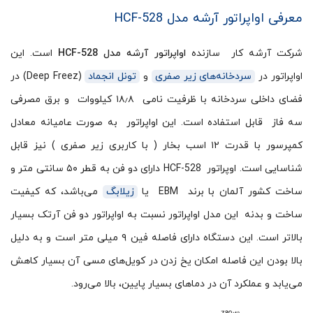
معرفی اواپراتور آرشه مدل HCF-528
شرکت آرشه کار سازنده
اواپراتور آرشه مدل HCF-528
است. این
اواپراتور در
سردخانه‌های زیر صفری
و
تونل انجماد
(Deep Freez) در
فضای داخلی سردخانه با ظرفیت نامی ۱۸٫۸ کیلووات و برق مصرفی
سه فاز قابل استفاده است. این اواپراتور به صورت عامیانه معادل
کمپرسور با قدرت ۱۲ اسب بخار ( با کاربری زیر صفری ) نیز قابل
شناسایی است. اوپراتور HCF-528 دارای دو فن به قطر ۵۰ سانتی متر و
ساخت کشور آلمان با برند EBM یا
زیلابگ
می‌باشد، که کیفیت
ساخت و بدنه این مدل اواپراتور نسبت به اواپراتور دو فن آرتک بسیار
بالاتر است. این دستگاه دارای فاصله فین‌ ۹ میلی متر است و به دلیل
بالا بودن این فاصله امکان یخ زدن در کویل‌های مسی آن بسیار کاهش
می‌یابد و عملکرد آن در دماهای بسیار پایین، بالا می‌رود.