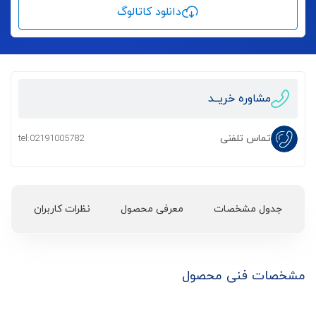
دانلود کاتالوگ
مشاوره خریــد
تماس تلفنی
tel:02191005782
جدول مشخصات
معرفی محصول
نظرات کاربران
مشخصات فنی محصول