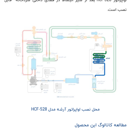
اواپراتور hcf-528 بعد از شیر انبساط در فضای داخلی سردخانه قابل
نصب است.
محل نصب اواپراتور آرشه مدل HCF-528
مطالعه کاتالوگ این محصول