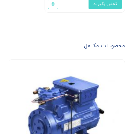
تماس بگیرید
محصولــات مکــمل