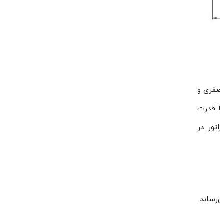
ر صفری و
ا قدرت
ین این اواپراتور در