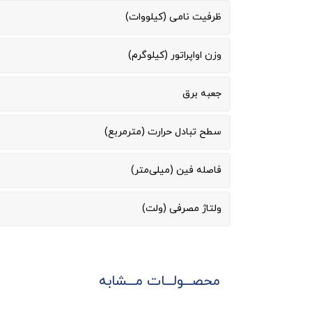
ظرفیت نامی (کیلووات)
وزن اواپراتور (کیلوگرم)
جعبه برق
سطح تبادل حرارت (مترمربع)
فاصله فین (میلی‌متر)
ولتاژ مصرفی (ولت)
محصـــولـــات مـــشابه