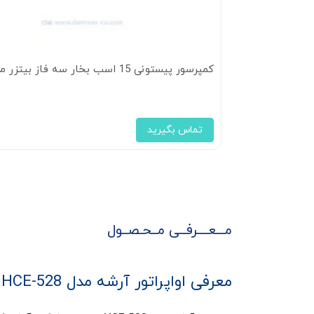
کمپرسور پیستونی 15 اسب بخار سه فاز بیتزر مدل 4HE-18Y
تماس بگیرید
مـــعــــرفــی مــحـصــول
معرفی اواپراتور آرشه مدل HCE-528