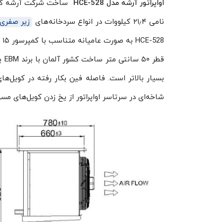
اواپراتور آرشه مدل HCE-528
ساخت شرکت آرشه کار ا
نامی ۲۱٫۴ کیلووات در انواع سردخانه‌های
زیر صفری
28
قط
شاخه‌ای در سرتاسر اواپراتور از یخ زدن کویل‌های مس