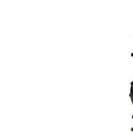
کندانسور آرتک مدل S-L53
تماس بگیرید