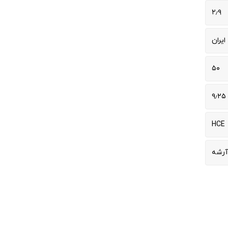
۲٫۹
ایران
۵۰
۹٫۲۵
HCE
آرشه