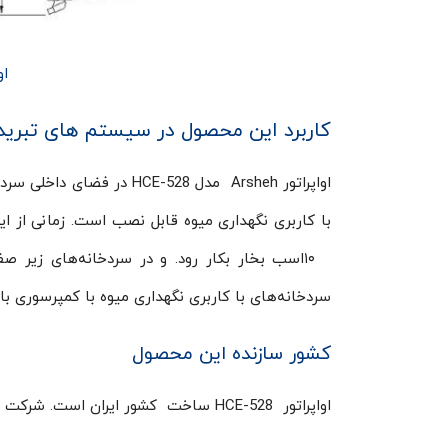
او
کاربرد این محصول در سیستم های تبرید
اواپراتور Arsheh مدل E-528
با کاربری نگهداری میوه قابل نصب است. زمانی از ای
سردخانه‌های با کاربری نگهداری میوه با کمپرسوری با قدرت ۵٫۵ اسب بخار قابل اس
کشور سازنده این محصول
اواپراتور HCE-528 ساخت کشور ایران است. شرکت دامون این اواپراتور رابا اصالت کالا و ضمانت عودت تهیه و به فروش می‌رساند.