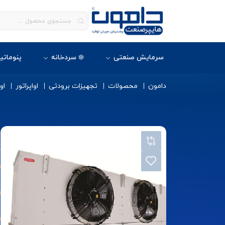
سرمایش صنعتی
❄️ سردخانه
پنوماتی
دامون
محصولات
تجهیزات برودتی
اواپراتور
او
ا