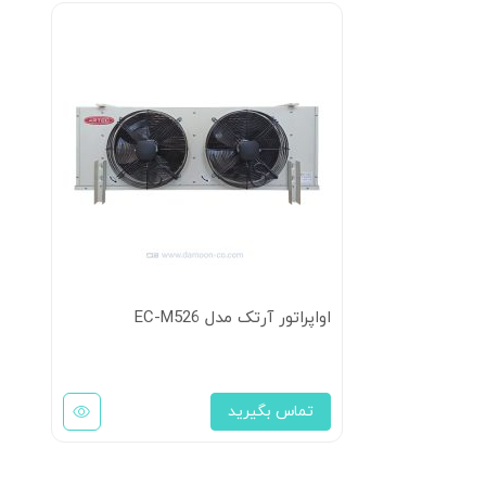
اواپراتور آرتک مدل EC-M526
تماس بگیرید