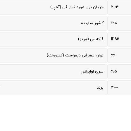
۲۱٫۴
جریان برق مورد نیاز فن (آمپر)
۱۲۸
کشور سازنده
IP66
فرکانس (هرتز)
۶۶
توان مصرفی دیفراست (کیلووات)
۶٫۵
سری اواپراتور
۴۰۰
برند