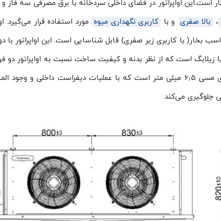
ست.این اواپراتور در فضای داخلی سردخانه با برق مصرفی سه فاز و
،
بالا صفری
و با
کاربری نگهداری میوه
مورد استفاده قرار می‌گیرد. او
HCE-5 به صورت عامیانه متناسب با کمپرسور ۱۵ اسب بخار( با کاربری زیر صفری) قابل شناسایی است. این اواپراتور ب
ر ۵۰ سانتی متر ساخت کشور آلمان با برند EBM یا زیلابگ است که از نظر بدنه و کیفیت ساخت نسبت به اواپراتور 
بسیار بالاتر است. فاصله فین بکار رفته در کویل‌های مسی ۶٫۵ میلی متر است که با عملیات دیفراست داخلی و وج
ی جلوگیری می‌کند.