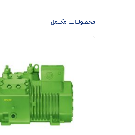
محصولــات مکــمل