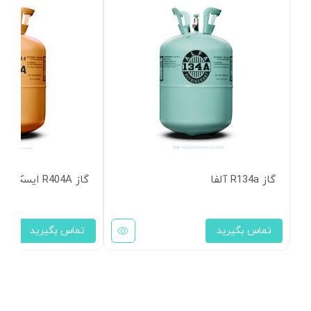
گاز R134a آلفا
گاز R404A ایسکون
تماس بگیرید
تماس بگیرید