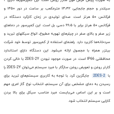
به صورت پیش فرض فول شارژ روغن است. این کمپرسورها دارای ۲
سیلندر و حجم جابجایی ۱۳٫۴۲ مترمکعب بر ساعت در دور ۱۴۵۰ و
فرکانس ۵۰ هرتز است. صدای تولیدی در زمان کارکرد دستگاه در
فرکانس ۵۰ هرتز برابر با ۶۶٫۵ دسی بل است. این کمپرسور در دماهای
زیر صفر و بالای صفر در چیلرهای تهویه مطبوع، انواع سیکلهای تبرید و
سردخانه‌ها کاربرد دارد. راهنمای استفاده از کمپرسور توسط خود شرکت
بیتزر همراه با مجصول ارائه می‍شود. این دستگاه دارای استاندارد
محافظتی IP66 است. در صورت موجود نبودن 2DES-2Y با خالی کردن
کارتر روغن و تعویض روغن سازگار با مبرد سیستم می‌توان 2DES-2Y را
با
2DES-2
جایگزین کرد. با توجه به کاربری سیستم‌های تبرید برای
رسیدن به دمای مشخص برای آن سیستم، انتخاب نوع گاز امری مهم
است و بر این اساس می‌بایست مبرد مناسب سیکل برای بالا بردن
کارایی سیستم انتخاب شود.