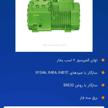
توان کمپرسور ۲ اسب بخار
سازگار با مبردهای R134A، R404، R407C
سازگار با روغن BSE32
برق سه فاز