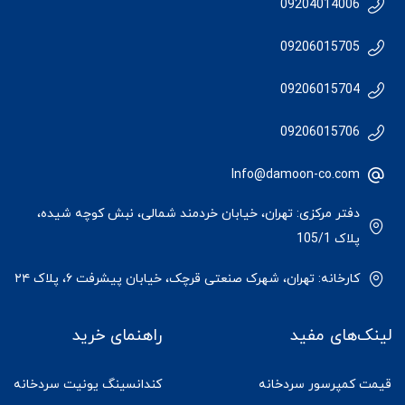
09204014006
09206015705
09206015704
09206015706
Info@damoon-co.com
دفتر مرکزی: تهران، خیابان خردمند شمالی، نبش کوچه شیده،
پلاک 105/1
کارخانه: تهران، شهرک صنعتی قرچک، خیابان پیشرفت ۶، پلاک ۲۴
لینک‌های مفید
راهنمای خرید
قیمت کمپرسور سردخانه
کندانسینگ یونیت سردخانه