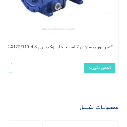
کمپرسور پیستونی 2 اسب بخار بوک سری HGX12P/110-4 S
تماس بگیرید
محصولــات مکــمل