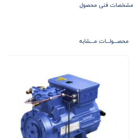
مشخصات فنی محصول
محصـــولـــات مـــشابه