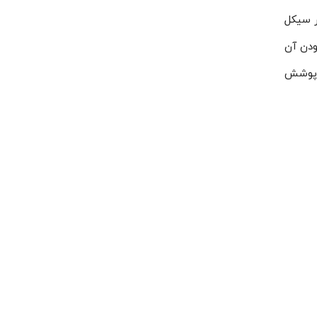
دو کر در سیکل
ودن آن
یل و پوشش