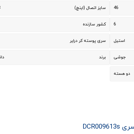
46
سایز اتصال (اینچ)
1
6
کشور سازنده
استیل
سری پوسته کر درایر
جوشی
برند
دا
دو هسته