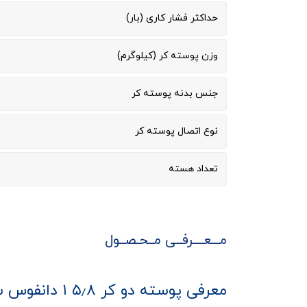
حداکثر فشار کاری (بار)
وزن پوسته کر (کیلوگرم)
جنس بدنه پوسته کر
نوع اتصال پوسته کر
تعداد هسته
مـــعــــرفــی مــحـصــول
معرفی پوسته دو کر ۵٫۸ ۱ دانفوس سری DCR009613s