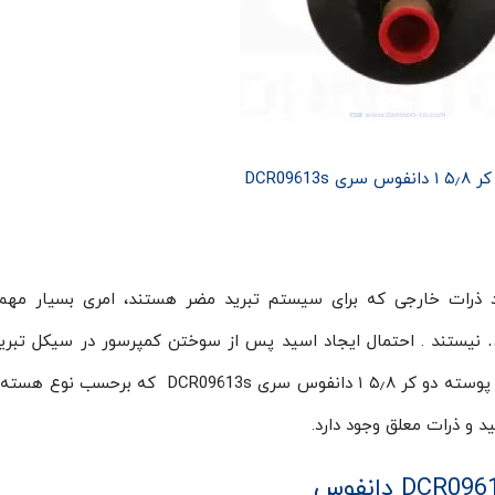
DCR09613s
د ذرات خارجی که برای سیستم تبرید مضر هستند، امری بسیار مهم
… نیستند . احتمال ایجاد اسید پس از سوختن کمپرسور در سیکل تبری
دارد. یکی از راه حل‌های این مشکل استفاده از پوسته پوسته دو کر ۵٫۸ ۱ دانفوس سری CR09613s
د و ذرات معلق وجود دارد.