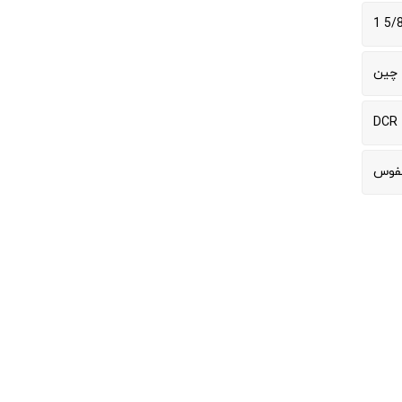
5/8 
چین
DCR
نفوس