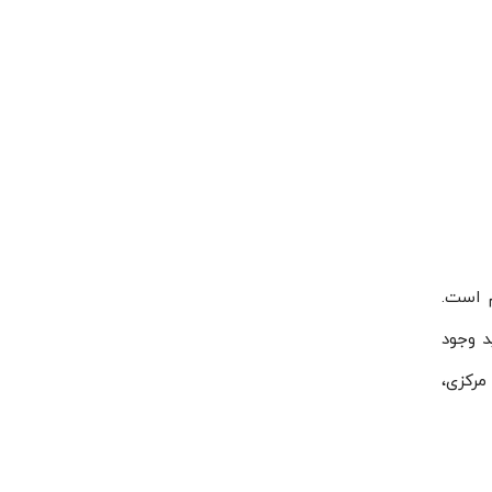
 است.
د وجود
D که برحسب نوع هسته مرکزی،