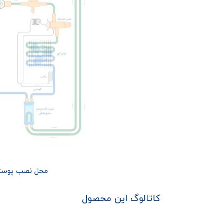
محل نصب پوسته دو کر ۵٫۸ ۱ دانف
کاتالوگ این محصول