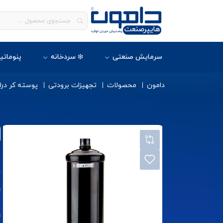
سرمایش صنعتی
❄️ سردخانه
پنوماتی
دامون
محصولات
تجهیزات برودتی
پوسته کر درای
پ