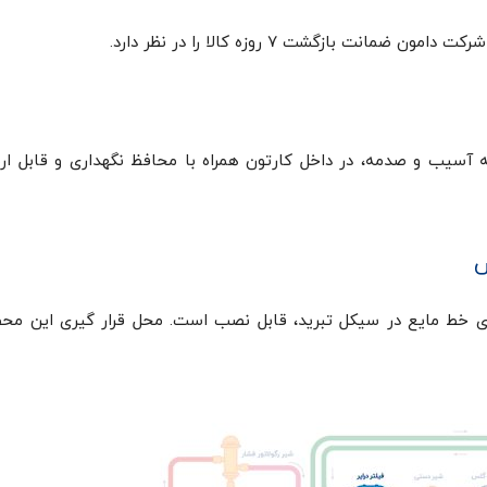
ت بازگشت ۷ روزه کالا را در نظر دارد.
سیب و صدمه، در داخل کارتون همراه با محافظ نگهداری و قابل ار
دو کر ۵٫۸ ۱ دانفوس سری DCR09613s روی خط مایع در سیکل تبرید، قابل نصب است. محل قرار گیری این