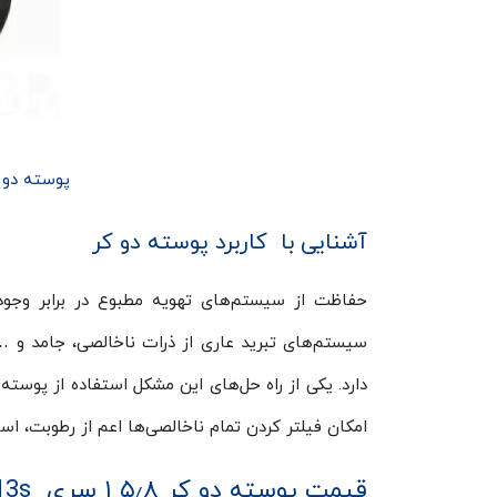
پوسته دو کر ۵٫۸ ۱ دانفوس سری 
آشنایی با کاربرد پوسته دو کر
حفاظت از سیستم‌های تهویه مطبوع در برابر وجو
سیستم‌های تبرید عاری از ذرات ناخالصی، جامد و 
امکان فیلتر کردن تمام ناخالصی‌ها اعم از رطوبت، اسی
قیمت پوسته دو کر ۵٫۸ ۱ سری DCR09613s دانفوس