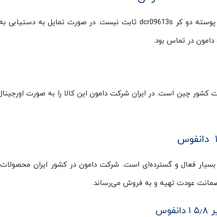
به دلیل تغییرات نوسانات ارز در کشور ایران، قیمت پوسته دو کر dcr09613s ثابت نیست. در صورت تمایل به 
امون در تماس بود.
 کر ۵٫۸ ۱ دانفوس سری DCR09613s ساخت کشور چین است. در ایران شرکت دامون این کالا را به صورت اورجی
بسیار فعال و گسترده‌ای است. شرکت دامون در کشور ایران محصولا
ا ضمانت عودت تهیه و به فروش می‌رساند.
وس