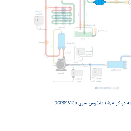
وس سری DCR09613s