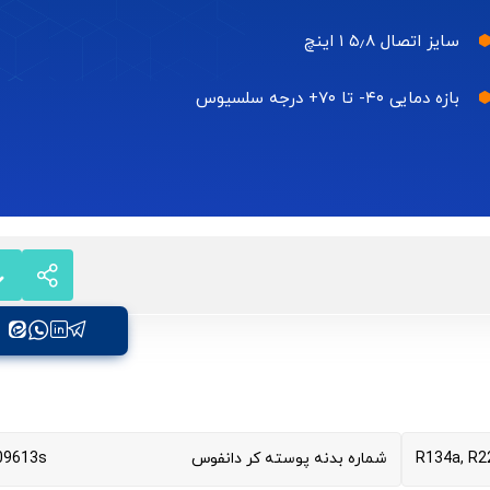
سایز اتصال ۵٫۸ ۱ اینچ
بازه دمایی ۴۰- تا ۷۰+ درجه سلسیوس
R134a, R2
شماره بدنه پوسته کر دانفوس
09613s