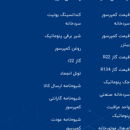
قیمت کمپرسور
کندانسینگ یونیت
سردخانه
سردخانه
قیمت کمپرسور
شیر برقی پنوماتیک
بیتزر
روغن کمپرسور
قیمت گاز R22
گاز r22
قیمت گاز R134
تونل انجماد
جک پنوماتیک
شیوه‌نامه ارسال کالا
سردخانه صنعتی
شیوه‌نامه گارانتی
واحد مراقبت
کمپرسور
پنوماتیک
شیوه‌نامه عودت
اورهال موتورخانه
کمپرسور