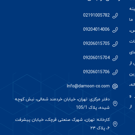
نه
02191005782
ما
09204014006
س
،
ات
09206015705
ای
09206015704
از
09206015706
رین
ه،
Info@damoon-co.com
 و
دفتر مرکزی: تهران، خیابان خردمند شمالی، نبش کوچه
از
شیده، پلاک 105/1
کارخانه: تهران، شهرک صنعتی قرچک، خیابان پیشرفت
۶، پلاک ۲۴