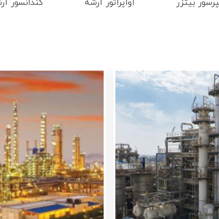
رسور بیتزر
اواپراتور آرشه
کندانسور آر