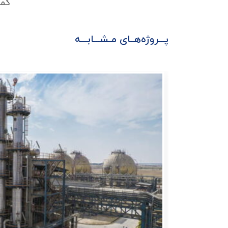
کمپ
پـــروژه‌هــای مـشـــابـــه