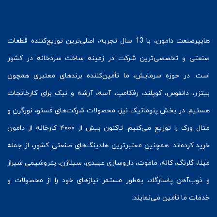
هایپرصنعت
دامون، با 13 سال تجربه، اصلی‌ترین توزیع‌کننده قطعات
صنعتی و تخصصی‌ترین شرکت در زمینه
ساخت سردخانه
در کشور
است. در حوزه سرمایش، ما تأمین‌کننده برندهای معتبری همچون
بیتزر
،
دانفوس
،
کوپلند
، رفکامپ، آسه، آرشه و نیک برای کارخانجات
هستیم. در بخش
پنوماتیک
نیز، محصولات شرکت‌های
فستو
، نورگرن و
متال ورک
را توزیع می‌کنیم. تاکنون بیش از ۴۰۰۰ کارخانه از دامون
خرید کرده‌اند. همچنین معتبرترین هلدینگ‌های صنعتی کشور، از جمله
مپنا، گلرنگ، کاله، ماموت، داروسازی عبیدی، سیناژن، پتروشیمی شیراز
و ذوب‌آهن پاسارگاد، به‌طور مستمر نیازهای خود را از محصولات و
خدمات ما تأمین می‌نمایند.