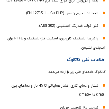
بدنه و درپوش: برنج فورج شده گرم (EN 12420 – CW 617N).
اتصالات لحیمی: مس (EN 12735-1 – Cu-DHP).
فنر: فولاد ضدزنگ آستنیتی (AISI 302).
واشرها: لاستیک کلروپرن، لمینیت فلز-لاستیک و PTFE برای
آب‌بندی نشیمن.
اطلاعات فنی کاتالوگ
کاتالوگ داده‌های فنی زیر را ارائه می‌دهد:
فشار و دمای کاری: فشار عملیاتی تا 45 بار و دماهای بین
-60°C تا +160°C
ضریب Kv: ظرفیت جریان