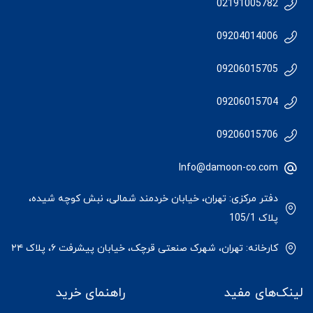
02191005782
09204014006
09206015705
09206015704
09206015706
Info@damoon-co.com
دفتر مرکزی: تهران، خیابان خردمند شمالی، نبش کوچه شیده،
پلاک 105/1
کارخانه: تهران، شهرک صنعتی قرچک، خیابان پیشرفت ۶، پلاک ۲۴
لینک‌های مفید
راهنمای خرید