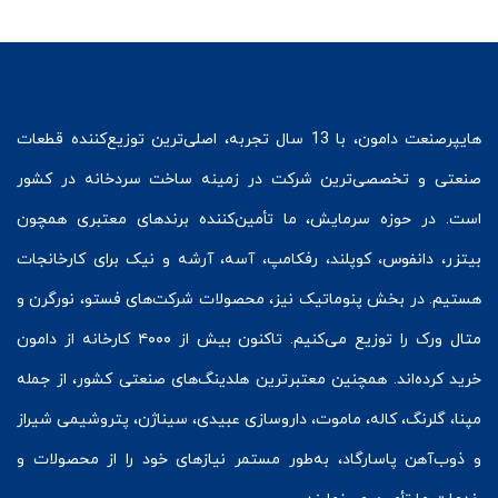
هایپرصنعت
دامون، با 13 سال تجربه، اصلی‌ترین توزیع‌کننده قطعات
صنعتی و تخصصی‌ترین شرکت در زمینه
ساخت سردخانه
در کشور
است. در حوزه سرمایش، ما تأمین‌کننده برندهای معتبری همچون
بیتزر
،
دانفوس
،
کوپلند
، رفکامپ، آسه، آرشه و نیک برای کارخانجات
هستیم. در بخش
پنوماتیک
نیز، محصولات شرکت‌های
فستو
، نورگرن و
متال ورک
را توزیع می‌کنیم. تاکنون بیش از ۴۰۰۰ کارخانه از دامون
خرید کرده‌اند. همچنین معتبرترین هلدینگ‌های صنعتی کشور، از جمله
مپنا، گلرنگ، کاله، ماموت، داروسازی عبیدی، سیناژن، پتروشیمی شیراز
و ذوب‌آهن پاسارگاد، به‌طور مستمر نیازهای خود را از محصولات و