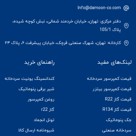
Info@damoon-co.com
دفتر مرکزی: تهران، خیابان خردمند شمالی، نبش کوچه شیده،
پلاک 105/1
کارخانه: تهران، شهرک صنعتی قرچک، خیابان پیشرفت ۶، پلاک ۲۴
لینک‌های مفید
راهنمای خرید
قیمت کمپرسور سردخانه
کندانسینگ یونیت سردخانه
قیمت کمپرسور بیتزر
شیر برقی پنوماتیک
قیمت گاز R22
روغن کمپرسور
قیمت گاز R134
گاز r22
جک پنوماتیک
تونل انجماد
سردخانه صنعتی
شیوه‌نامه ارسال کالا