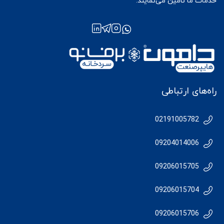
خدمات ما تأمین می‌نمایند.
راه‌های ارتباطی
02191005782
09204014006
09206015705
09206015704
09206015706