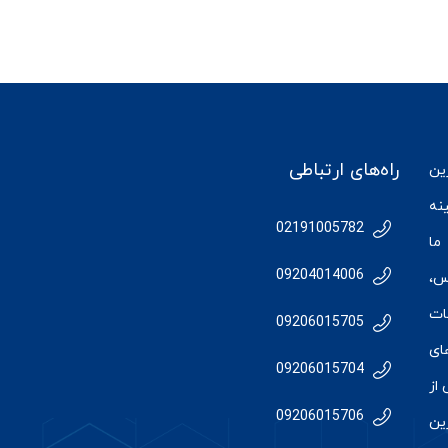
راه‌های ارتباطی
رین
نه
02191005782
ما
09204014006
س
،
ات
09206015705
ای
09206015704
از
09206015706
رین