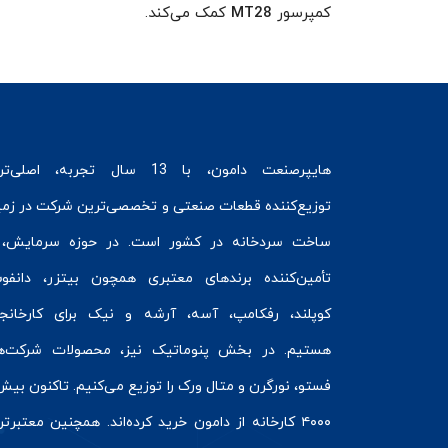
کمپرسور
MT28
کمک می‌کند.
هایپرصنعت
دامون، با 13 سال تجربه، اصلی‌ت
توزیع‌کننده قطعات صنعتی و تخصصی‌ترین شرکت در زمی
ساخت سردخانه
در کشور است. در حوزه سرمایش، 
تأمین‌کننده برندهای معتبری همچون
بیتزر
،
دانفو
کوپلند
، رفکامپ، آسه، آرشه و نیک برای کارخانج
هستیم. در بخش
پنوماتیک
نیز، محصولات شرکت‌ه
فستو
، نورگرن و
متال ورک
را توزیع می‌کنیم. تاکنون بیش 
۴۰۰۰ کارخانه از دامون خرید کرده‌اند. همچنین معتبرت