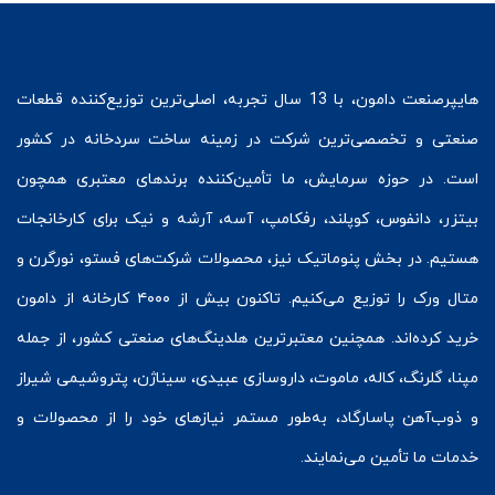
هایپرصنعت
دامون، با 13 سال تجربه، اصلی‌ترین توزیع‌کننده قطعات
صنعتی و تخصصی‌ترین شرکت در زمینه
ساخت سردخانه
در کشور
است. در حوزه سرمایش، ما تأمین‌کننده برندهای معتبری همچون
بیتزر
،
دانفوس
،
کوپلند
، رفکامپ، آسه، آرشه و نیک برای کارخانجات
هستیم. در بخش
پنوماتیک
نیز، محصولات شرکت‌های
فستو
، نورگرن و
متال ورک
را توزیع می‌کنیم. تاکنون بیش از ۴۰۰۰ کارخانه از دامون
خرید کرده‌اند. همچنین معتبرترین هلدینگ‌های صنعتی کشور، از جمله
مپنا، گلرنگ، کاله، ماموت، داروسازی عبیدی، سیناژن، پتروشیمی شیراز
و ذوب‌آهن پاسارگاد، به‌طور مستمر نیازهای خود را از محصولات و
خدمات ما تأمین می‌نمایند.