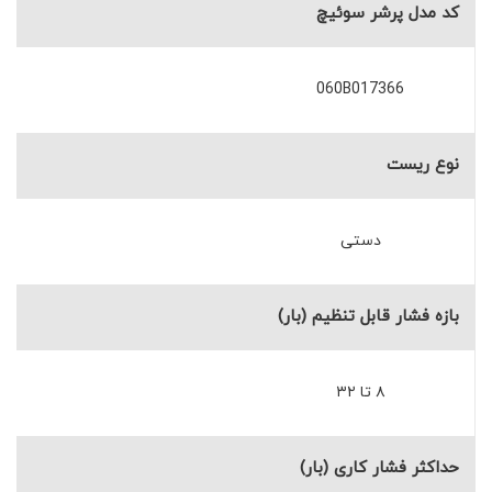
کد مدل پرشر سوئیچ
060B017366
نوع ریست
دستی
بازه فشار قابل تنظیم (بار)
۸ تا ۳۲
حداکثر فشار کاری (بار)