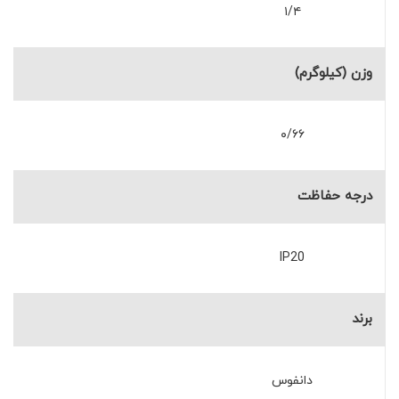
۱/۴
وزن (کیلوگرم)
۰/۶۶
درجه حفاظت
IP20
برند
دانفوس