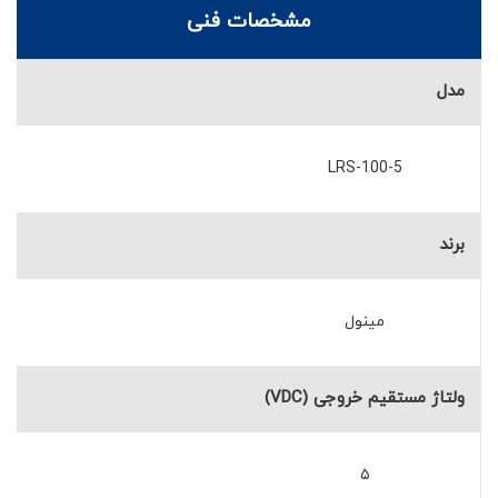
مشخصات فنی
مدل
LRS-100-5
برند
مینول
ولتاژ مستقیم خروجی (VDC)
۵