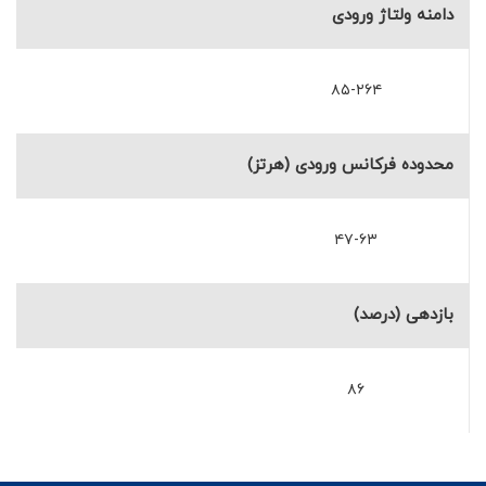
دامنه ولتاژ ورودی
۸۵-۲۶۴
محدوده فرکانس ورودی (هرتز)
۴۷-۶۳
بازدهی (درصد)
۸۶