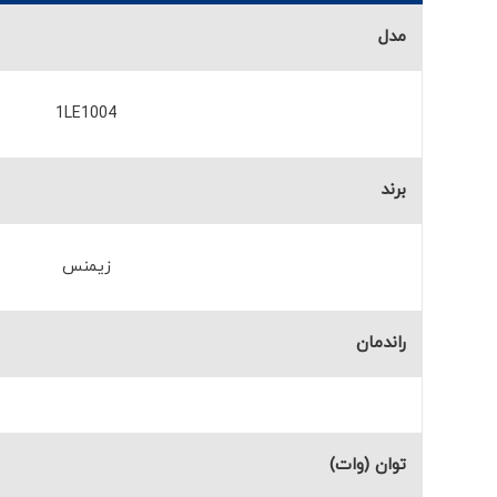
مدل
1LE1004
برند
زیمنس
راندمان
توان (وات)