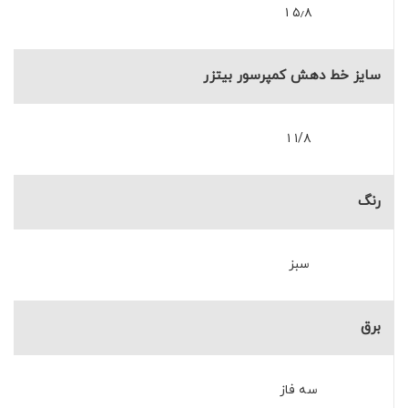
۵٫۸ ۱
سایز خط دهش کمپرسور بیتزر
۱/۸ ۱
رنگ
سبز
برق
سه فاز