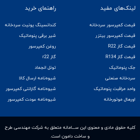
لینک‌های مفید
راهنمای خرید
قیمت کمپرسور سردخانه
کندانسینگ یونیت سردخانه
قیمت کمپرسور بیتزر
شیر برقی پنوماتیک
قیمت گاز R22
روغن کمپرسور
قیمت گاز R134
گاز r22
جک پنوماتیک
تونل انجماد
سردخانه صنعتی
شیوه‌نامه ارسال کالا
واحد مراقبت پنوماتیک
شیوه‌نامه گارانتی کمپرسور
اورهال موتورخانه
شیوه‌نامه عودت کمپرسور
کلیه حقوق مادى و معنوى این ســـامانه متعلق به شرکت مهندسی طرح
و ساخت دامون است.