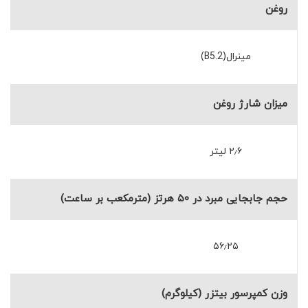
روغن
مینرال(B5.2)
میزان شارژ روغن
۲٫۶ لیتر
حجم جابجایی مبرد در ۵۰ هرتز (مترمکعب بر ساعت)
۵۶٫۲۵
وزن کمپرسور بیتزر (کیلوگرم)