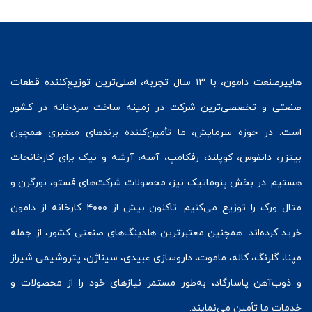
هایپرصنعت
دامون، با ۱۳ سال تجربه، اصلی‌ترین توزیع‌کننده قطعات
صنعتی و تخصصی‌ترین شرکت در زمینه
ساخت سردخانه
در کشور
است. در حوزه سرمایش، ما تأمین‌کننده برندهای معتبری همچون
بیتزر
،
دانفوس
،
کوپلند
، رفکامپ، آسه، آرشه و نیک برای کارخانجات
هستیم. در بخش
پنوماتیک
نیز، محصولات شرکت‌های
فستو
، نورگرن و
متال ورک
را توزیع می‌کنیم. تاکنون بیش از ۴۰۰۰ کارخانه از دامون
خرید کرده‌اند. همچنین معتبرترین هلدینگ‌های صنعتی کشور، از جمله
مپنا، گلرنگ، کاله، ماموت، داروسازی عبیدی، سیناژن، پتروشیمی شیراز
و ذوب‌آهن پاسارگاد، به‌طور مستمر نیازهای خود را از محصولات و
خدمات ما تأمین می‌نمایند.