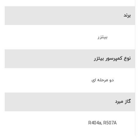
برند
بیتزر
نوع کمپرسور بیتزر
دو مرحله ای
گاز مبرد
R404a, R507A