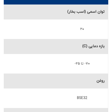
توان اسمی (اسب بخار)
۲۰
بازه دمایی (C)
۷۰- تا ۲۵-
روغن
BSE32