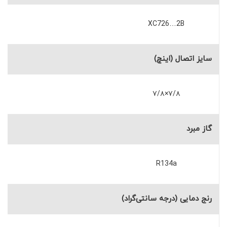
XC726…2B
سایز اتصال (اینچ)
۷/۸×۷/۸
گاز مبرد
R134a
رنج دمایی (درجه سانتی‌گراد)