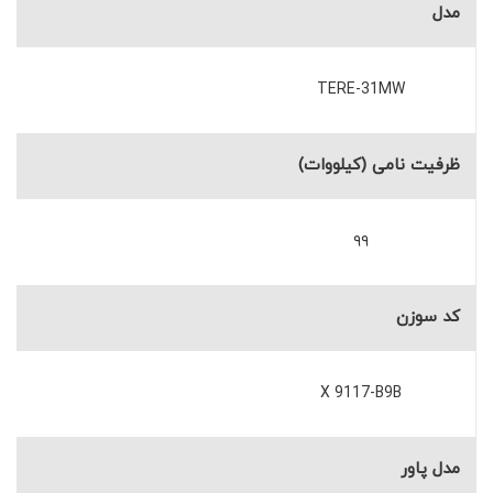
مدل
TERE-31MW
ظرفیت نامی (کیلووات)
۹۹
کد سوزن
X 9117-B9B
مدل پاور