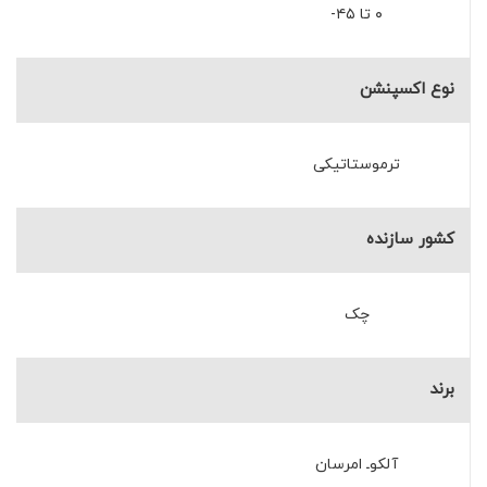
۰ تا ۴۵-
نوع اکسپنشن
ترموستاتیکی
کشور سازنده
چک
برند
آلکوـ امرسان