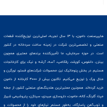
هایپرصنعت
دامون، با ۱۳ سال تجربه، اصلی‌ترین توزیع‌کننده قطعات
صنعتی و تخصصی‌ترین شرکت در زمینه
ساخت سردخانه
در کشور
است. در حوزه سرمایش، ما تأمین‌کننده برندهای معتبری همچون
بیتزر
،
دانفوس
،
کوپلند
، رفکامپ، آسه، آرشه و نیک برای کارخانجات
هستیم. در بخش
پنوماتیک
نیز، محصولات شرکت‌های
فستو
، نورگرن و
متال ورک
را توزیع می‌کنیم. تاکنون بیش از ۴۰۰۰ کارخانه از دامون
خرید کرده‌اند. همچنین معتبرترین هلدینگ‌های صنعتی کشور، از جمله
مپنا، گلرنگ، کاله، ماموت، داروسازی عبیدی، سیناژن، پتروشیمی شیراز
و ذوب‌آهن پاسارگاد، به‌طور مستمر نیازهای خود را از محصولات و