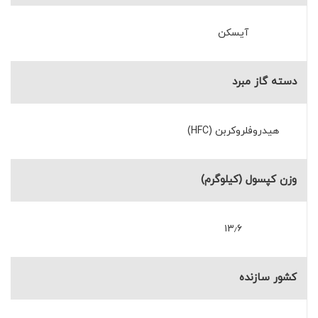
آیسکن
دسته گاز مبرد
هیدروفلروکربن (HFC)
وزن کپسول (کیلوگرم)
۱۳٫۶
کشور سازنده