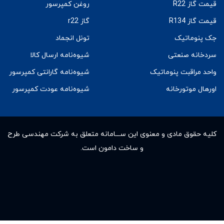
قیمت گاز R22
روغن کمپرسور
قیمت گاز R134
گاز r22
جک پنوماتیک
تونل انجماد
سردخانه صنعتی
شیوه‌نامه ارسال کالا
واحد مراقبت پنوماتیک
شیوه‌نامه گارانتی کمپرسور
اورهال موتورخانه
شیوه‌نامه عودت کمپرسور
کلیه حقوق مادى و معنوى این ســـامانه متعلق به شرکت مهندسی طرح
و ساخت دامون است.