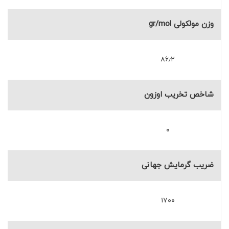
وزن مولکولی gr/mol
۸۶٫۲
شاخص تخریب اوزون
۰
ضریب گرمایش جهانی
۱۷۰۰