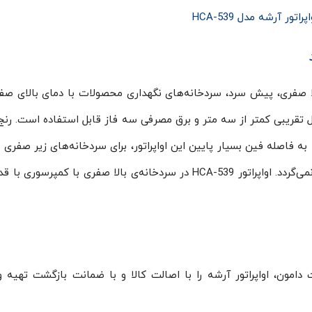
اپراتور آرشه مدل HCA-539
HCA- در سردخانه‌های بالا صفری، پیش سرد، سردخانه‌های نگهداری محصولات با دمای بالای ص
ول تقریبی کمتر از سه متر و برق مصرفی سه فاز قابل استفاده است. رنج
ا ۱۰+ درجه است. با توجه به فاصله فین بسیار پایین این اواپراتور، برای سردخانه‌های زیر صفر
 اواپراتور HCA-539 است. شرکت دامون، اواپراتور آرشه را با اصالت کالا و با ضمانت بازگشت ته