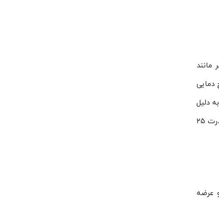
فر مانند
 دمایی
ی به دلیل
احتمال یخ زدگی خیلی زیاد کویل‌های مسی پیشنهاد نمی‌گردد. اواپراتور HCA-539 در سردخانه‌ی بالا صفری با کمپرسوری با قدرت ۲۵
یه و عرضه