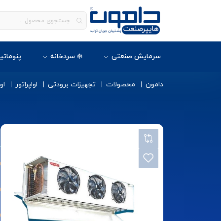
سرمایش صنعتی
❄️ سردخانه
پنوماتی
دامون
محصولات
تجهیزات برودتی
اواپراتور
او
ا