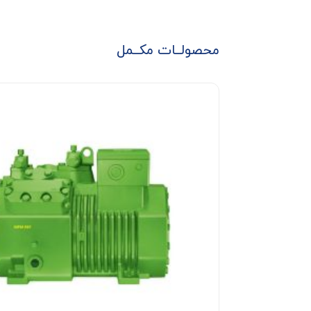
محصولــات مکــمل