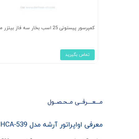
کمپرسور پیستونی 25 اسب بخار سه فاز بیتزر مدل 4HE-25
تماس بگیرید
مـــعــــرفــی مــحـصــول
معرفی اواپراتور آرشه مدل HCA-539