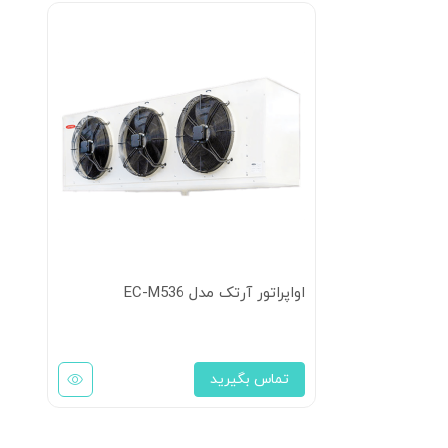
اواپراتور آرتک مدل EC-M536
تماس بگیرید