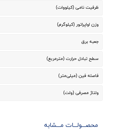
ظرفیت نامی (کیلووات)
وزن اواپراتور (کیلوگرم)
جعبه برق
سطح تبادل حرارت (مترمربع)
فاصله فین (میلی‌متر)
ولتاژ مصرفی (ولت)
محصـــولـــات مـــشابه