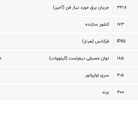
۴۳٫۸
جریان برق مورد نیاز فن (آمپر)
۱۷۳
کشور سازنده
IP66
فرکانس (هرتز)
۱۸۵
توان مصرفی دیفراست (کیلووات)
۵
۴٫۵
سری اواپراتور
۴۰۰
برند