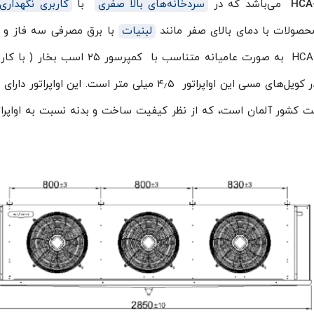
می‌باشد که در
سردخانه‌های بالا صفری
با
کاربری نگهداری
حصولات با دمای بالای صفر مانند
لبنیات
با برق مصرفی سه فاز و 
نامی ۴۳٫۸ کیلووات استفاده می‌گردد. اواپراتور HCA-539 به صورت عامیانه متناسب با کمپرسو
صفری) قابل شناسایی است. فاصله فین بکار رفته در کویل‌های مسی این اواپراتور ۴٫۵ میلی متر است. این او
ت کشور آلمان است، که از نظر کیفیت ساخت و بدنه نسبت به اواپرا