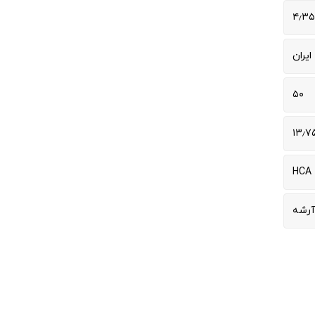
۴٫۳۵
ایران
۵۰
۱۳٫۷
HCA
آرشه