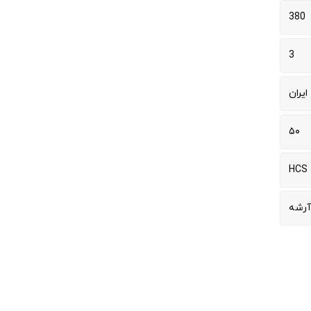
380
3
ایران
۵۰
HCS
آرشه