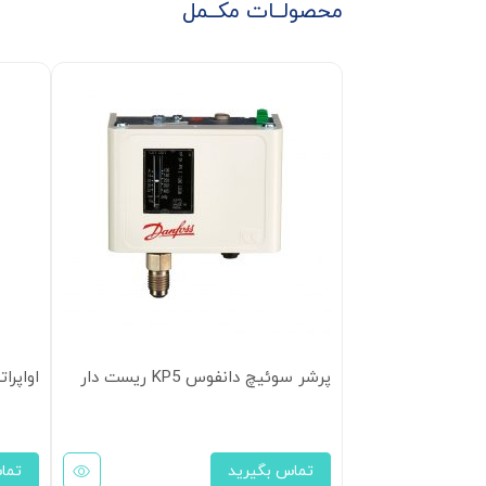
محصولــات مکــمل
پرشر سوئیچ دانفوس KP5 ریست دار
اواپراتو
تماس بگیرید
تما