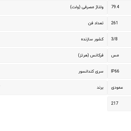
79.4
ولتاژ مصرفی (ولت)
261
تعداد فن
3/8
کشور سازنده
مس
فرکانس (هرتز)
IP66
سری کندانسور
عمودی
برند
217