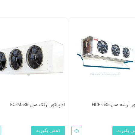
ر آرشه مدل HCE-535
اواپراتور آرتک مدل EC-M536
س بگیرید
تماس بگیرید