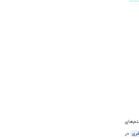
کمپرسور پیستونی 25 اسب بخار سه فاز بیتزر مدل 4HE-25Y
تماس بگیرید
یستم‌های
فری
در