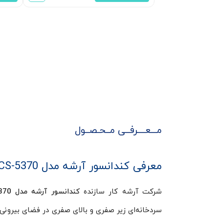
مـــعــــرفــی مــحـصــول
معرفی کندانسور آرشه مدل HCS-5370
شرکت آرشه کار سازنده
کندانسور آرشه مدل HCS-5370
سردخانه‌ای زیر صفری و بالای صفری در فضای بیرونی سردخانه