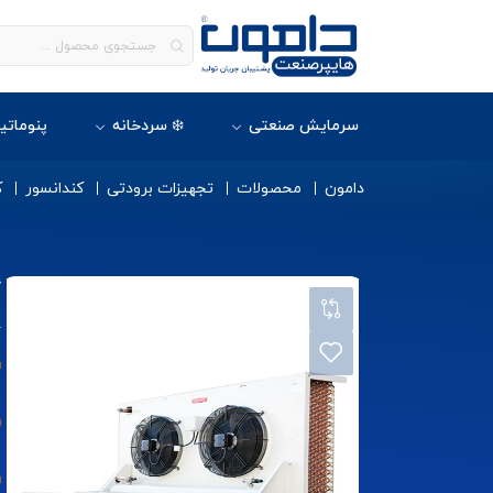
سرمایش صنعتی
❄️ سردخانه
پنوماتی
دامون
محصولات
تجهیزات برودتی
کندانسور
ک
ک