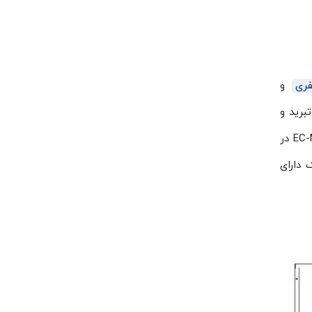
فری
و
می این اواپراتور ۲۶ کیلووات تبرید و
فاصله فین آن ۶٫۵ است. این دستگاه با برق مصرفی سه فاز دارای سه فن به قطر ۵۰ سانتی متر است. اواپراتور EC-M536 در
خته می‌شود. این اواپراتور ۲۵ اسب آرتک دارای