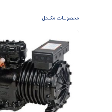
محصولــات مکــمل