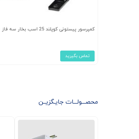
کمپرسور پیستونی کوپلند 25 اسب بخار سه فاز (4DH-2500)
تماس بگیرید
محصـــولـــات جایـگزیــن