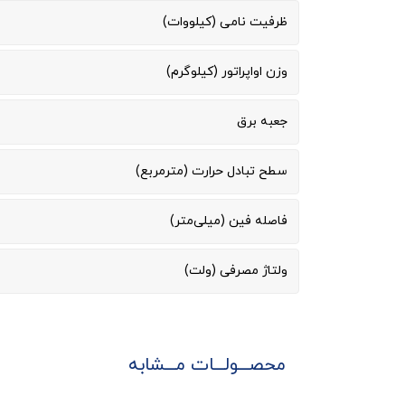
ظرفیت نامی (کیلووات)
وزن اواپراتور (کیلوگرم)
جعبه برق
سطح تبادل حرارت (مترمربع)
فاصله فین (میلی‌متر)
ولتاژ مصرفی (ولت)
محصـــولـــات مـــشابه