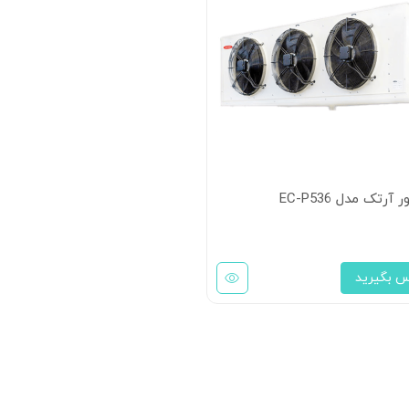
ر آرتک مدل EC-P536
س بگیرید