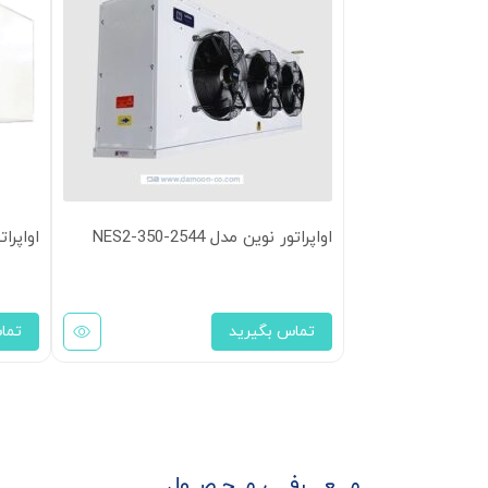
اواپراتور نوین مدل NES2-350-2544
اواپراتو
تماس بگیرید
تما
مـــعــــرفــی مــحـصــول