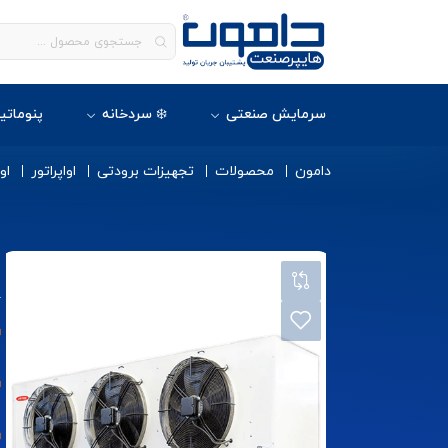
سرمایش صنعتی
❄️ سردخانه
پنوماتی
دامون
محصولات
تجهیزات برودتی
اواپراتور
او
ا