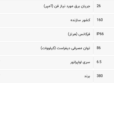
26
جریان برق مورد نیاز فن (آمپر)
160
کشور سازنده
IP66
فرکانس (هرتز)
86
توان مصرفی دیفراست (کیلووات)
6.5
سری اواپراتور
380
برند