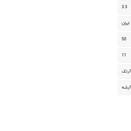
3.3
ایران
50
11
آرتک
آرشه