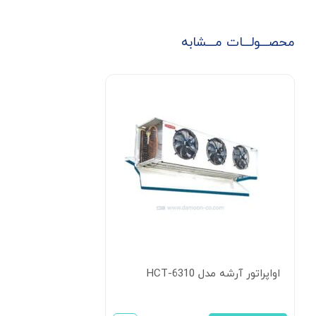
محصـــولـــات مـــشابه
اواپراتور آرشه مدل HCT-6310