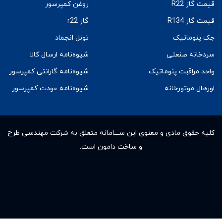
قیمت گاز R22
روغن کمپرسور
قیمت گاز R134
گاز r22
جک پنوماتیک
تونل انجماد
سردخانه صنعتی
شیوه‌نامه ارسال کالا
واحد مراقبت پنوماتیک
شیوه‌نامه گارانتی کمپرسور
اورهال موتورخانه
شیوه‌نامه عودت کمپرسور
کلیه حقوق مادى و معنوى این ســـامانه متعلق به شرکت مهندسی طرح
و ساخت دامون است.