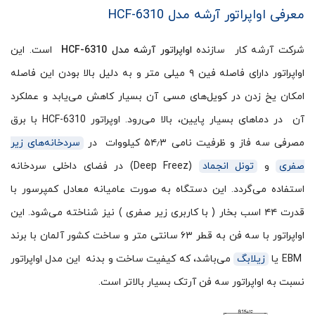
معرفی اواپراتور آرشه مدل HCF-6310
شرکت آرشه کار سازنده
اواپراتور آرشه مدل HCF-6310
است. این
اواپراتور دارای فاصله فین‌ ۹ میلی متر و به دلیل بالا بودن این فاصله
امکان یخ زدن در کویل‌های مسی آن بسیار کاهش می‌یابد و عملکرد
آن در دماهای بسیار پایین، بالا می‌رود. اوپراتور HCF-6310 با برق
مصرفی سه فاز و ظرفیت نامی ۵۴٫۳ کیلووات در
سردخانه‌های زیر
صفری
و
تونل انجماد
(Deep Freez) در فضای داخلی سردخانه
استفاده می‌گردد. این دستگاه به صورت عامیانه معادل کمپرسور با
قدرت ۴۴ اسب بخار ( با کاربری زیر صفری ) نیز شناخته می‌شود. این
اواپراتور با سه فن به قطر ۶۳ سانتی متر و ساخت کشور آلمان با برند
EBM یا
زیلابگ
می‌باشد، که کیفیت ساخت و بدنه این مدل اواپراتور
نسبت به اواپراتور سه فن آرتک بسیار بالاتر است.