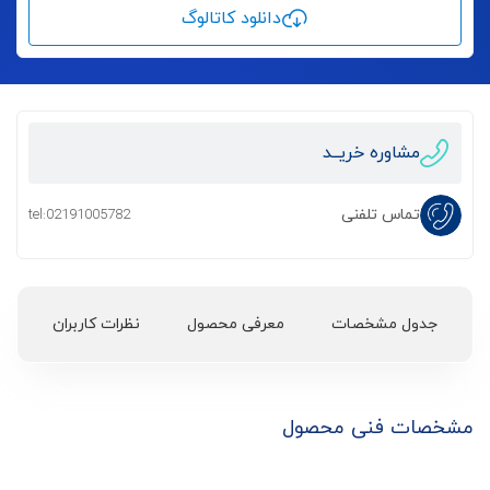
دانلود کاتالوگ
مشاوره خریــد
تماس تلفنی
tel:02191005782
جدول مشخصات
معرفی محصول
نظرات کاربران
مشخصات فنی محصول