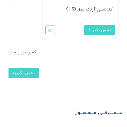
کندانسور آرتک مدل S-I58
تماس بگیرید
کمپرسور پیستونی 40 اسب بخار بوک سری HGX6/1410-4 S
تماس بگیرید
مـــعــــرفــی مــحـصــول