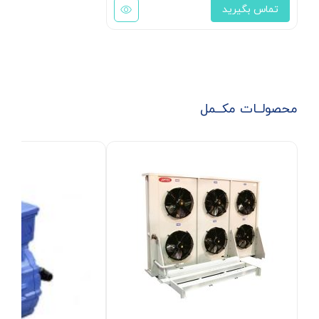
تماس بگیرید
محصولــات مکــمل