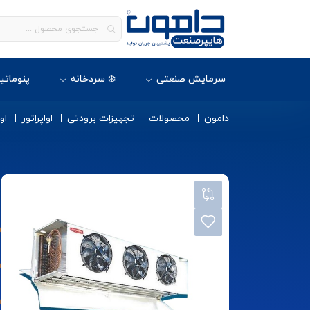
سرمایش صنعتی
❄️ سردخانه
پنوماتی
دامون
محصولات
تجهیزات برودتی
اواپراتور
او
ا