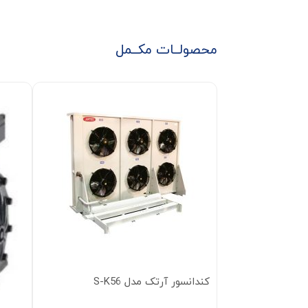
محصولــات مکــمل
کندانسور آرتک مدل S-K56