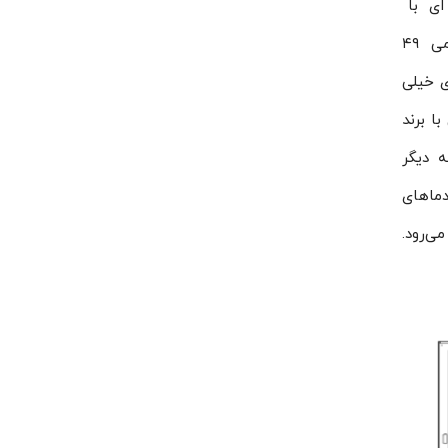
 ای با
قدرت‌ ۳۰ اسب بخار ( با کاربری زیر صفری ) نیز شناخته می‌شود. اواپراتور HCT-6310 با برق مصرفی سه فاز و ظرفیت نامی ۴۹
ای خیلی
 کشور آلمان با برند
به دیگر
با در دماهای
ی‌رود.