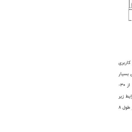
ا کاربری
 بسیار
پایین) قابل استفاده است. کاهش سطح برفک و یخ زدگی کویل‌های مسی این دستگاه عملکرد آن‌را برای دماهای پایین تر از ۳۰-
ا قدرت‌ ۳۰ اسب بخار در شرایط زیر
صفری استفاده می‌شود به عنوان مثال برای استفاده در تونل انجماد با ظرفیت تولید ۱٫۵ تا ۱٫۶ تن گوشت منجمد شده در طول ۸