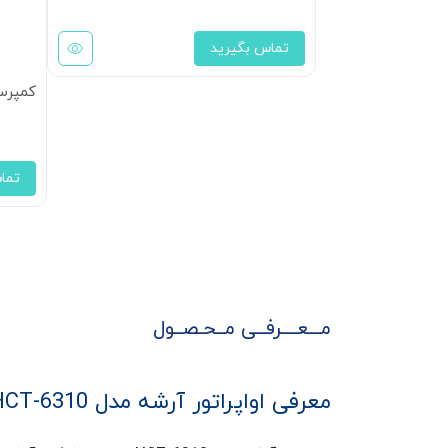
تماس بگیرید
کمپرسور پیست
تما
مـــعــــرفــی مــحـصــول
معرفی اواپراتور آرشه مدل HCT-6310