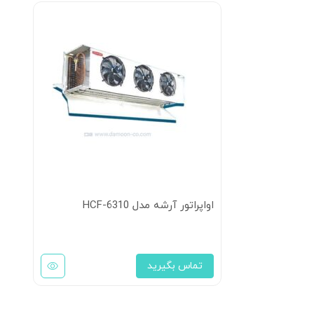
اواپراتور آرشه مدل HCF-6310
تماس بگیرید