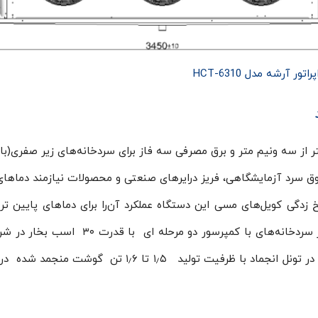
پراتور آرشه مدل HCT-6310
HCT-63 با طول تقریبی کمتر از سه ونیم متر و برق مصرفی سه فاز برای سردخانه‌های زیر صفری(ب
وق سرد آزمایشگاهی، فریز درایرهای صنعتی و محصولات نیازمند دماهای
درجه بسیار مطلوب ساخته است. از این اواپراتور در سردخانه‌های با کمپرسور دو مرحله ای ب