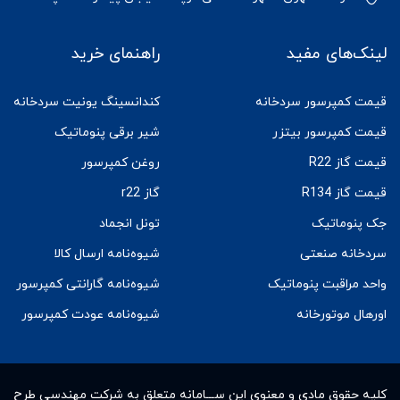
لینک‌های مفید
راهنمای خرید
قیمت کمپرسور سردخانه
کندانسینگ یونیت سردخانه
قیمت کمپرسور بیتزر
شیر برقی پنوماتیک
قیمت گاز R22
روغن کمپرسور
قیمت گاز R134
گاز r22
جک پنوماتیک
تونل انجماد
سردخانه صنعتی
شیوه‌نامه ارسال کالا
واحد مراقبت پنوماتیک
شیوه‌نامه گارانتی کمپرسور
اورهال موتورخانه
شیوه‌نامه عودت کمپرسور
کلیه حقوق مادى و معنوى این ســـامانه متعلق به شرکت مهندسی طرح