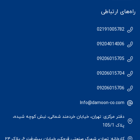
راه‌های ارتباطی
02191005782
09204014006
09206015705
09206015704
09206015706
Info@damoon-co.com
دفتر مرکزی: تهران، خیابان خردمند شمالی، نبش کوچه شیده،
پلاک 105/1
کارخانه: تهران، شهرک صنعتی قرچک، خیابان پیشرفت ۶، پلاک ۲۴