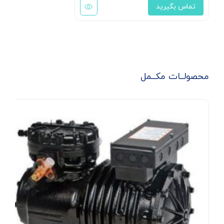
تماس بگیرید
محصولــات مکــمل