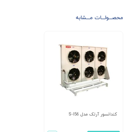
محصـــولـــات مـــشابه
کندانسور آرتک مدل S-I56