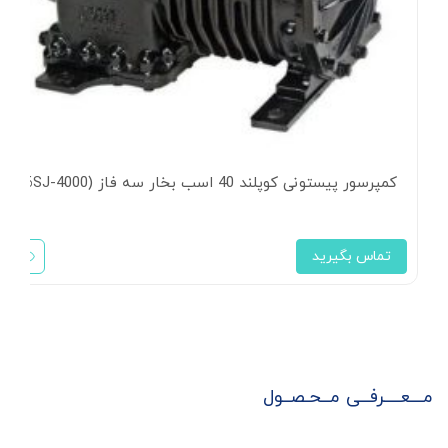
کمپرسور پیستونی کوپلند 40 اسب بخار سه فاز (6SJ-4000)
تماس بگیرید
مـــعــــرفــی مــحـصــول