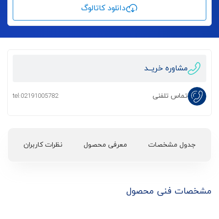
دانلود کاتالوگ
مشاوره خریــد
تماس تلفنی
tel:02191005782
جدول مشخصات
معرفی محصول
نظرات کاربران
مشخصات فنی محصول