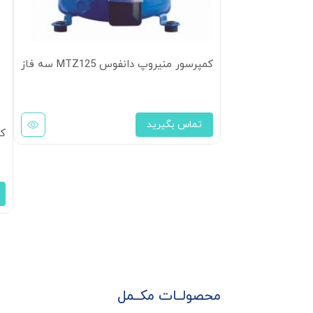
کمپرسور منیروپ دانفوس MTZ125 سه فاز
تماس بگیرید
کمپر
محصولــات مکــمل