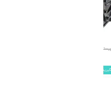
ند 10 اسب بخار سه فاز (3DC-1000)
یرید