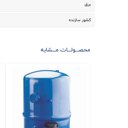
برق
کشور سازنده
محصـــولـــات مـــشابه