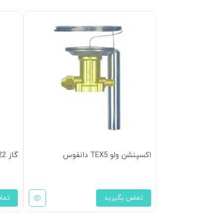
اکسپنشن ولو TEX5 دانفوس
گاز R22 کولیب
تماس بگیرید
تما