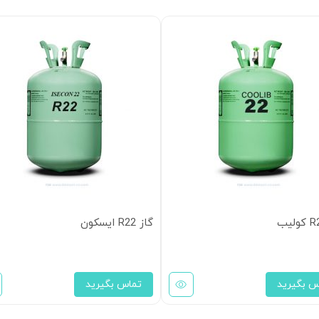
گاز R22 ایسکون
س بگیرید
تماس بگیرید