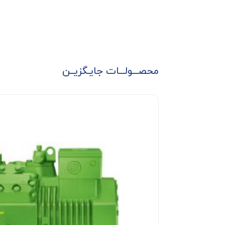
محصـــولـــات جایـگزیــن