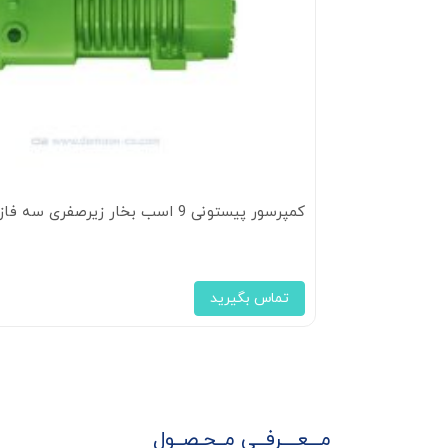
کمپرسور پیستونی 9 اسب بخار زیرصفری سه فاز بیتزر مدل 4CES-6
تماس بگیرید
مـــعــــرفــی مــحـصــول