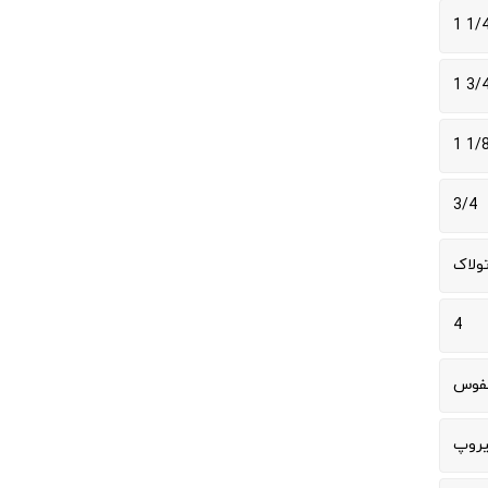
1/4 
3/4 
1/8 
3/4
ولاک
4
نفوس
یروپ