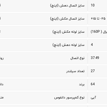
10
سایز اتصال دهش (اینچ)
1
۲۵- تا ۱۵+
سایز اتصال مکش (اینچ)
1
 ( 160P)
سایز لوله مکش (اینچ)
1
4
سایز لوله دهش (اینچ)
37.49
نوع اتصال
روت
27
تعداد سیلندر
64
برند
دا
آبی
نوع کمپرسور دانفوس
من