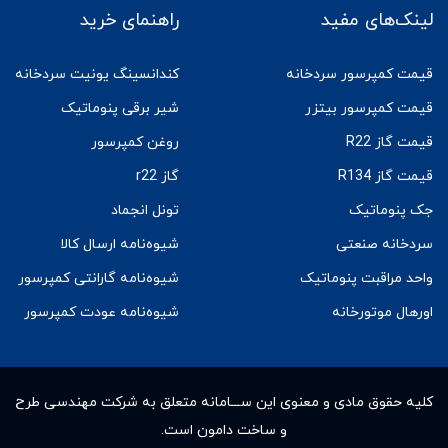
لینک‌های مفید
راهنمای خرید
قیمت کمپرسور سردخانه
کندانسینگ یونیت سردخانه
قیمت کمپرسور بیتزر
شیر برقی پنوماتیک
قیمت گاز R22
روغن کمپرسور
قیمت گاز R134
گاز r22
جک پنوماتیک
تونل انجماد
سردخانه صنعتی
شیوه‌نامه ارسال کالا
واحد مراقبت پنوماتیک
شیوه‌نامه گارانتی کمپرسور
اورهال موتورخانه
شیوه‌نامه عودت کمپرسور
کلیه حقوق مادى و معنوى این ســـامانه متعلق به شرکت مهندسی طرح
و ساخت دامون است.