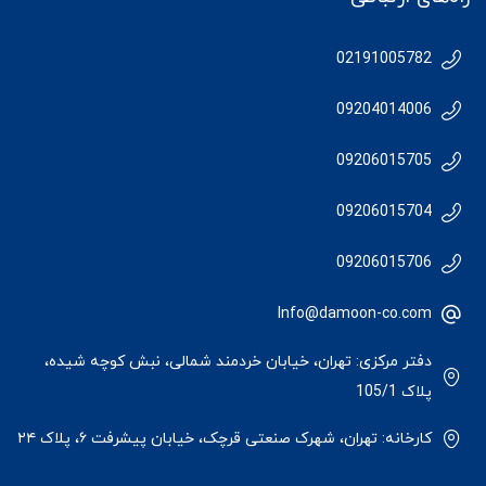
02191005782
09204014006
09206015705
09206015704
09206015706
Info@damoon-co.com
دفتر مرکزی: تهران، خیابان خردمند شمالی، نبش کوچه شیده،
پلاک 105/1
کارخانه: تهران، شهرک صنعتی قرچک، خیابان پیشرفت ۶، پلاک ۲۴