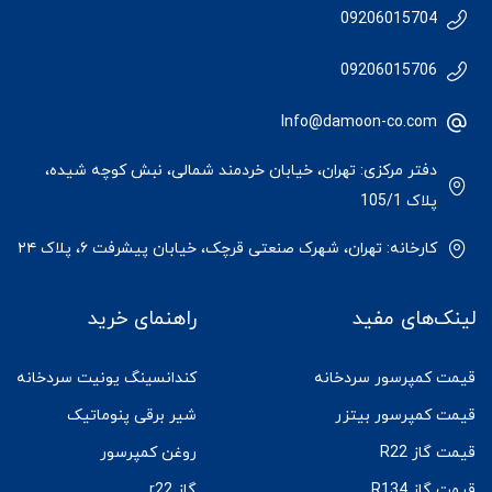
09206015704
09206015706
Info@damoon-co.com
دفتر مرکزی: تهران، خیابان خردمند شمالی، نبش کوچه شیده،
پلاک 105/1
کارخانه: تهران، شهرک صنعتی قرچک، خیابان پیشرفت ۶، پلاک ۲۴
لینک‌های مفید
راهنمای خرید
قیمت کمپرسور سردخانه
کندانسینگ یونیت سردخانه
قیمت کمپرسور بیتزر
شیر برقی پنوماتیک
قیمت گاز R22
روغن کمپرسور
قیمت گاز R134
گاز r22