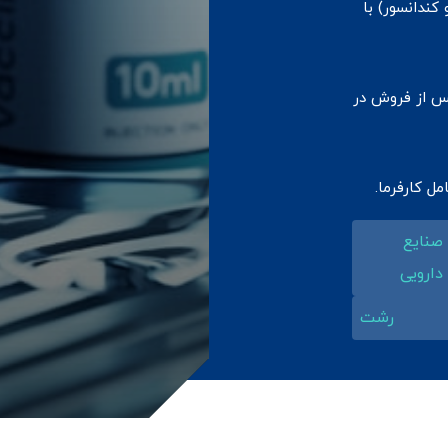
ندانسور) با
س از فروش در
ل کارفرما.
صنایع
دارویی
رشت