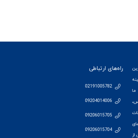
راه‌های ارتباطی
رین
نه
02191005782
ما
09204014006
س
،
ات
09206015705
ای
09206015704
از