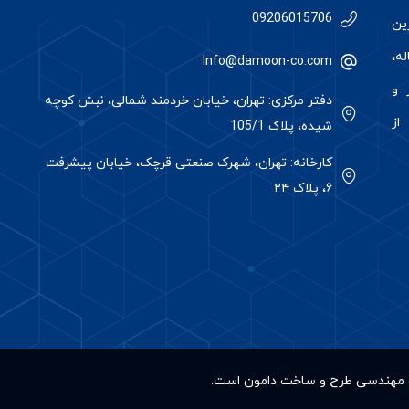
09206015706
رین
ه،
Info@damoon-co.com
 و
دفتر مرکزی: تهران، خیابان خردمند شمالی، نبش کوچه
از
شیده، پلاک 105/1
کارخانه: تهران، شهرک صنعتی قرچک، خیابان پیشرفت
۶، پلاک ۲۴
کت مهندسی طرح و ساخت دامون است.