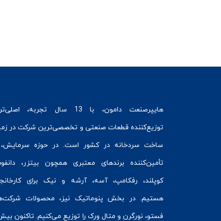
هایپرصنعت
دامون، با 13 سال تجربه، اصلی‌ت
توزیع‌کننده قطعات صنعتی و تخصصی‌ترین شرکت در زمی
ساخت سردخانه
در کشور است. در حوزه سرمایش، 
تأمین‌کننده برندهای معتبری همچون
بیتزر
،
دانفو
کوپلند
، رفکامپ، آسه، آرشه و نیک برای کارخانج
هستیم. در بخش
پنوماتیک
نیز، محصولات شرکت‌ه
فستو
، نورگرن و
متال ورک
را توزیع می‌کنیم. تاکنون بیش 