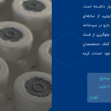
رار داشــته است.
ویی، از نیازهای
دارو در سردخانه،
جلوگیری از فساد
شرکت واریان فارمد نیز در سال ۱۴۰۱ با کمک متخصصان
 خود احداث کرده
صنایع
دارویی
تهران