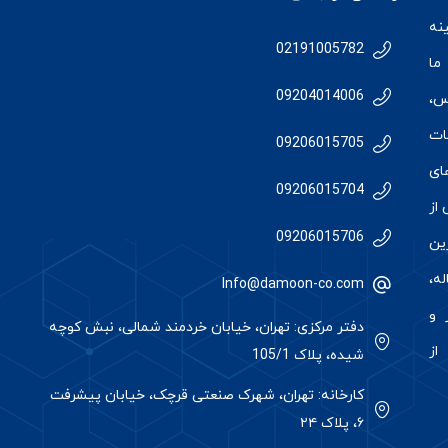
نه
02191005782
ما
09204014006
س
،
ات
09206015705
ای
09206015704
از
09206015706
رین
ه،
Info@damoon-co.com
 و
دفتر مرکزی: تهران، خیابان خردمند شمالی، نبش کوچه
از
شیده، پلاک 105/1
کارخانه: تهران، شهرک صنعتی قرچک، خیابان پیشرفت
۶، پلاک ۲۴