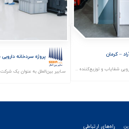
اد – کرمان
پروژه سردخانه دارویی س
یی شفایاب و توزیع‌کننده ...
سـابیر بین‌الملل به عنوان یک شرکت م
راه‌های ارتباطی
رین