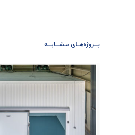
پـــروژه‌هــای مـشـــابـــه