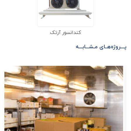
کندانسور آرتک
پـــروژه‌هــای مـشـــابـــه