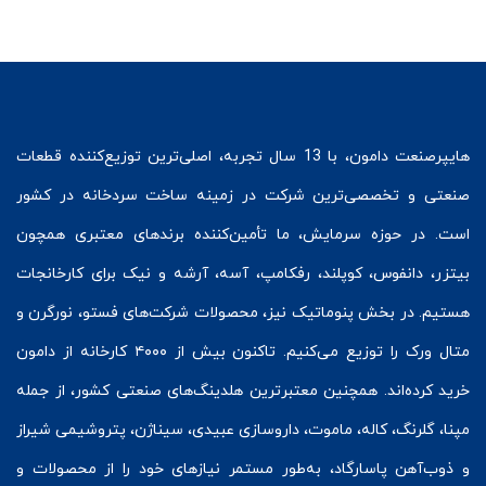
هایپرصنعت
دامون، با 13 سال تجربه، اصلی‌ترین توزیع‌کننده قطعات
صنعتی و تخصصی‌ترین شرکت در زمینه
ساخت سردخانه
در کشور
است. در حوزه سرمایش، ما تأمین‌کننده برندهای معتبری همچون
بیتزر
،
دانفوس
،
کوپلند
، رفکامپ، آسه، آرشه و نیک برای کارخانجات
هستیم. در بخش
پنوماتیک
نیز، محصولات شرکت‌های
فستو
، نورگرن و
متال ورک
را توزیع می‌کنیم. تاکنون بیش از ۴۰۰۰ کارخانه از دامون
خرید کرده‌اند. همچنین معتبرترین هلدینگ‌های صنعتی کشور، از جمله
مپنا، گلرنگ، کاله، ماموت، داروسازی عبیدی، سیناژن، پتروشیمی شیراز
و ذوب‌آهن پاسارگاد، به‌طور مستمر نیازهای خود را از محصولات و