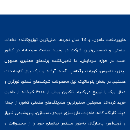
هایپرصنعت
دامون، با 13 سال تجربه، اصلی‌ترین توزیع‌کننده قطعات
صنعتی و تخصصی‌ترین شرکت در زمینه
ساخت سردخانه
در کشور
است. در حوزه سرمایش، ما تأمین‌کننده برندهای معتبری همچون
بیتزر
،
دانفوس
،
کوپلند
، رفکامپ، آسه، آرشه و نیک برای کارخانجات
هستیم. در بخش
پنوماتیک
نیز، محصولات شرکت‌های
فستو
، نورگرن و
متال ورک
را توزیع می‌کنیم. تاکنون بیش از ۴۰۰۰ کارخانه از دامون
خرید کرده‌اند. همچنین معتبرترین هلدینگ‌های صنعتی کشور، از جمله
مپنا، گلرنگ، کاله، ماموت، داروسازی عبیدی، سیناژن، پتروشیمی شیراز
و ذوب‌آهن پاسارگاد، به‌طور مستمر نیازهای خود را از محصولات و