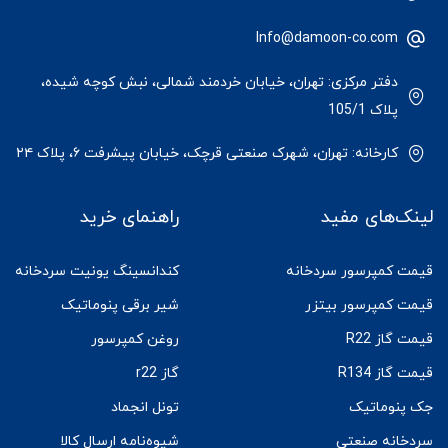
Info@damoon-co.com
دفتر مرکزی: تهران، خیابان خردمند شمالی، نبش کوچه شیده،
پلاک 105/1
کارخانه: تهران، شهرک صنعتی قرچک، خیابان پیشرفت ۶، پلاک ۲۴
لینک‌های مفید
راهنمای خرید
قیمت کمپرسور سردخانه
کندانسینگ یونیت سردخانه
قیمت کمپرسور بیتزر
شیر برقی پنوماتیک
قیمت گاز R22
روغن کمپرسور
قیمت گاز R134
گاز r22
جک پنوماتیک
تونل انجماد
سردخانه صنعتی
شیوه‌نامه ارسال کالا