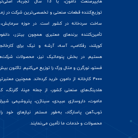
هایپرصنعت
دامون، با 13 سال تجربه، اصلی‌ت
توزیع‌کننده قطعات صنعتی و تخصصی‌ترین شرکت در زمی
ساخت سردخانه
در کشور است. در حوزه سرمایش، 
تأمین‌کننده برندهای معتبری همچون
بیتزر
،
دانفو
کوپلند
، رفکامپ، آسه، آرشه و نیک برای کارخانج
هستیم. در بخش
پنوماتیک
نیز، محصولات شرکت‌ه
فستو
، نورگرن و
متال ورک
را توزیع می‌کنیم. تاکنون بیش 
۴۰۰۰ کارخانه از دامون خرید کرده‌اند. همچنین معتبرت
هلدینگ‌های صنعتی کشور، از جمله مپنا، گلرنگ، کال
ماموت، داروسازی عبیدی، سیناژن، پتروشیمی شیراز
ذوب‌آهن پاسارگاد، به‌طور مستمر نیازهای خود را 
محصولات و خدمات ما تأمین می‌نمایند.