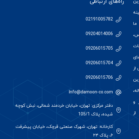
راه‌های ارتباطی
رین
نه
02191005782
ما
09204014006
س
،
ات
09206015705
ای
09206015704
از
09206015706
رین
ه،
Info@damoon-co.com
 و
دفتر مرکزی: تهران، خیابان خردمند شمالی، نبش کوچه
از
شیده، پلاک 105/1
کارخانه: تهران، شهرک صنعتی قرچک، خیابان پیشرفت
۶، پلاک ۲۴