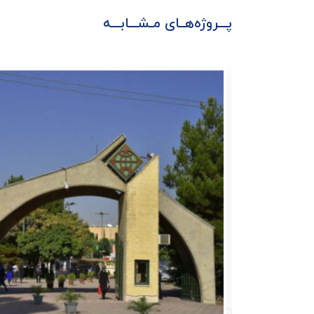
پـــروژه‌هــای مـشـــابـــه