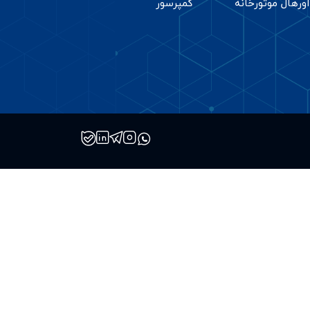
اورهال موتورخانه
کمپرسور