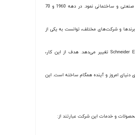
فرانسه را تأمین می‌کرد. پس از جنگ، Schneider Electric شروع به توسعه و تکمیل محصولات خود برای کاربردهای صنعتی و ساختمانی نمود. در دهه 1960 و 70
ا خریداری و ادغام برندها و شرکت‌های مختلف، توانست به یکی از
در سال 1999 میلادی، شرکت Schneider SA، شرکت مادر گروه اشنایدر، اعلام کرد که نام تجاری خود را به Schneider Electric تغییر می‌دهد. هدف از این کار،
د را با نیازهای دنیای امروز و آینده همگام ساخته است. این
محصولات و خدمات این شرکت عبارتند از: