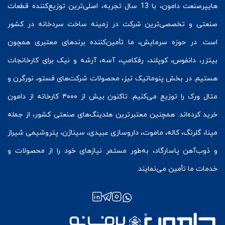
هایپرصنعت
دامون، با 13 سال تجربه، اصلی‌ترین توزیع‌کننده قطعات
صنعتی و تخصصی‌ترین شرکت در زمینه
ساخت سردخانه
در کشور
است. در حوزه سرمایش، ما تأمین‌کننده برندهای معتبری همچون
بیتزر
،
دانفوس
،
کوپلند
، رفکامپ، آسه، آرشه و نیک برای کارخانجات
هستیم. در بخش
پنوماتیک
نیز، محصولات شرکت‌های
فستو
، نورگرن و
متال ورک
را توزیع می‌کنیم. تاکنون بیش از ۴۰۰۰ کارخانه از دامون
خرید کرده‌اند. همچنین معتبرترین هلدینگ‌های صنعتی کشور، از جمله
مپنا، گلرنگ، کاله، ماموت، داروسازی عبیدی، سیناژن، پتروشیمی شیراز
و ذوب‌آهن پاسارگاد، به‌طور مستمر نیازهای خود را از محصولات و
خدمات ما تأمین می‌نمایند.