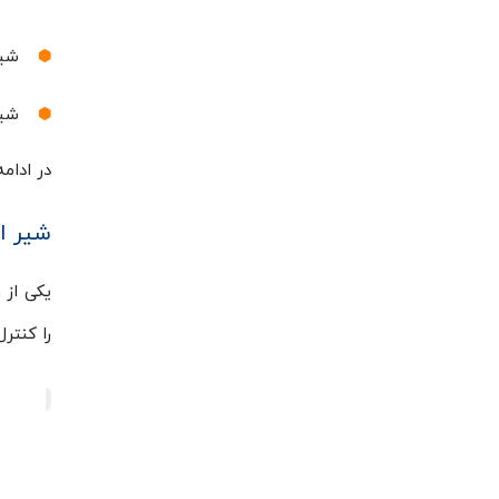
شیر
شیر
در ادام
شیر ا
یکی از 
را کنتر