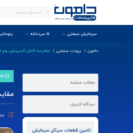
سرمایش صنعتی
❄️ سردخانه
پنوماتی
دامون
برودت صنعتی
مقایسه کامل اکسپنشن ولو ا
06/03
مقالات مشابه
مقایس
دیدگاه کاربران
بر
تامین قطعات سیکل سرمایش