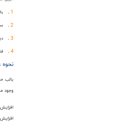
با
سو
دی
فن
نحوه ع
بالب حر
وجود مب
افزایش 
افزایش ج