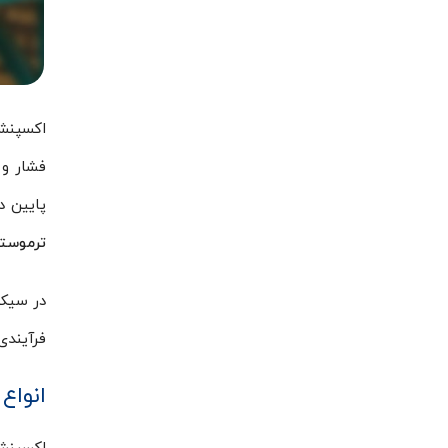
اکسپنشن
فشار و 
پایین د
ترموست
در سیکل
فرآیندی
انواع