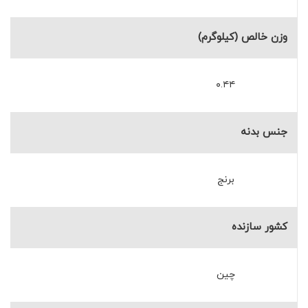
وزن خالص (کیلوگرم)
۰.۴۴
جنس بدنه
برنج
کشور سازنده
چین