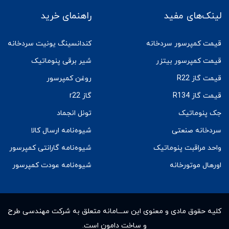
لینک‌های مفید
راهنمای خرید
قیمت کمپرسور سردخانه
کندانسینگ یونیت سردخانه
قیمت کمپرسور بیتزر
شیر برقی پنوماتیک
قیمت گاز R22
روغن کمپرسور
قیمت گاز R134
گاز r22
جک پنوماتیک
تونل انجماد
سردخانه صنعتی
شیوه‌نامه ارسال کالا
واحد مراقبت پنوماتیک
شیوه‌نامه گارانتی کمپرسور
اورهال موتورخانه
شیوه‌نامه عودت کمپرسور
کلیه حقوق مادى و معنوى این ســـامانه متعلق به شرکت مهندسی طرح
و ساخت دامون است.