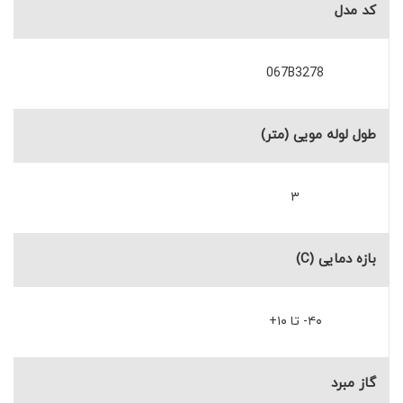
کد مدل
067B3278
طول لوله مویی (متر)
۳
بازه دمایی (C)
۴۰- تا ۱۰+
گاز مبرد