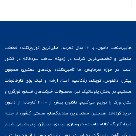
هایپرصنعت
دامون، با ۱۳ سال تجربه، اصلی‌ترین توزیع‌کننده قطعات
صنعتی و تخصصی‌ترین شرکت در زمینه
ساخت سردخانه
در کشور
است. در حوزه سرمایش، ما تأمین‌کننده برندهای معتبری همچون
بیتزر
،
دانفوس
،
کوپلند
، رفکامپ، آسه، آرشه و نیک برای کارخانجات
هستیم. در بخش
پنوماتیک
نیز، محصولات شرکت‌های
فستو
، نورگرن و
متال ورک
را توزیع می‌کنیم. تاکنون بیش از ۴۰۰۰ کارخانه از دامون
خرید کرده‌اند. همچنین معتبرترین هلدینگ‌های صنعتی کشور، از جمله
مپنا، گلرنگ، کاله، ماموت، داروسازی عبیدی، سیناژن، پتروشیمی شیراز
و ذوب‌آهن پاسارگاد، به‌طور مستمر نیازهای خود را از محصولات و