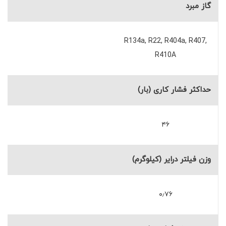
گاز مبرد
R134a, R22, R404a, R407,
R410A
حداکثر فشار کاری (بار)
۴۶
وزن فیلتر درایر (کیلوگرم)
۰٫۷۶