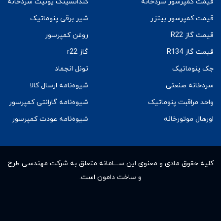
قیمت کمپرسور سردخانه
کندانسینگ یونیت سردخانه
قیمت کمپرسور بیتزر
شیر برقی پنوماتیک
قیمت گاز R22
روغن کمپرسور
قیمت گاز R134
گاز r22
جک پنوماتیک
تونل انجماد
سردخانه صنعتی
شیوه‌نامه ارسال کالا
واحد مراقبت پنوماتیک
شیوه‌نامه گارانتی کمپرسور
اورهال موتورخانه
شیوه‌نامه عودت کمپرسور
کلیه حقوق مادى و معنوى این ســـامانه متعلق به شرکت مهندسی طرح
و ساخت دامون است.