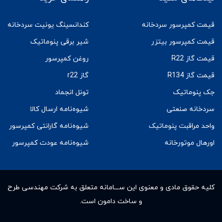
قیمت کمپرسور سردخانه
کندانسینگ یونیت سردخانه
قیمت کمپرسور بیتزر
شیر برقی پنوماتیک
قیمت گاز R22
روغن کمپرسور
قیمت گاز R134
گاز r22
جک پنوماتیک
تونل انجماد
سردخانه صنعتی
شیوه‌نامه ارسال کالا
واحد مراقبت پنوماتیک
شیوه‌نامه گارانتی کمپرسور
اورهال موتورخانه
شیوه‌نامه عودت کمپرسور
کلیه حقوق مادى و معنوى این ســـامانه متعلق به شرکت مهندسی طرح
و ساخت دامون است.