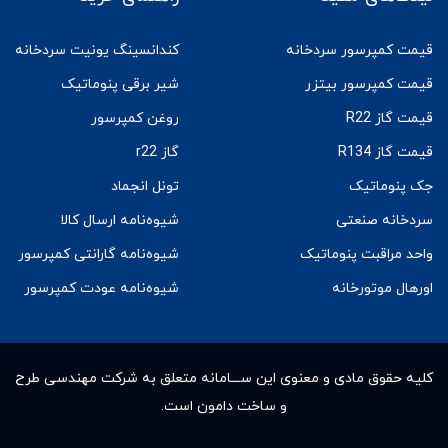
قیمت کمپرسور سردخانه
کندانسینگ یونیت سردخانه
قیمت کمپرسور بیتزر
شیر برقی پنوماتیک
قیمت گاز R22
روغن کمپرسور
قیمت گاز R134
گاز r22
جک پنوماتیک
تونل انجماد
سردخانه صنعتی
شیوه‌نامه ارسال کالا
واحد مراقبت پنوماتیک
شیوه‌نامه گارانتی کمپرسور
اورهال موتورخانه
شیوه‌نامه عودت کمپرسور
کلیه حقوق مادى و معنوى این ســـامانه متعلق به شرکت مهندسی طرح
و ساخت دامون است.