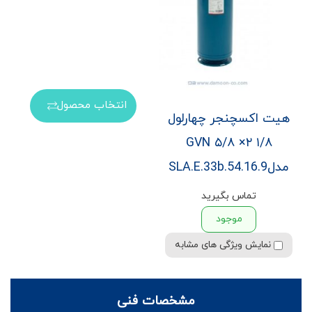
انتخاب محصول
هیت اکسچنجر چهارلول
۱/۸ ۲× ۵/۸ GVN
مدلSLA.E.33b.54.16.9
تماس بگیرید
موجود
نمایش ویژگی های مشابه
مشخصات فنی