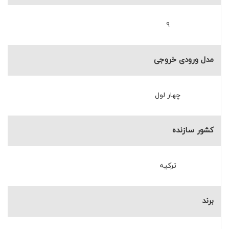
۹
مدل ورودی خروجی
چهار لول
کشور سازنده
ترکیه
برند