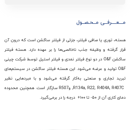
مـــعــــرفــی مــحـصــول
هسته، توری یا صافی فیلتر، جزئی از فیلتر ساکشن است که درون آن
قرار گرفته و وظیفه جذب ناخالصی‌ها را بر عهده دارد. هسته فیلتر
ساکشن O&F در دو نوع فیلتر نمدی و فیلتر استیل توسط شرکت چینی
O&F تولید و عرضه می‌شود. این هسته فیلتر ساکشن در سیستم‌های
تبرید تجاری و صنعتی به‌کار گرفته می‌شود و با مبردهایی نظیر
R134a, R22, R404A, R407C, وR507 سازگار است. همچنین محدوده
دمای کاری آن از ۵۰- تا ۱۰۰+ درجه را در برمی‌گیرد.