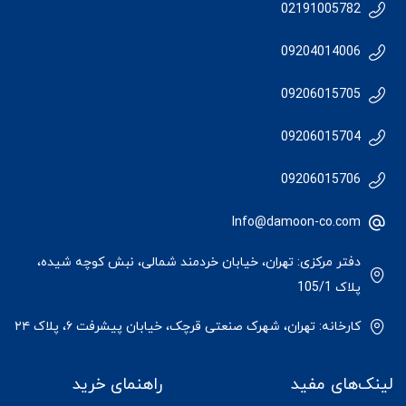
02191005782
09204014006
09206015705
09206015704
09206015706
Info@damoon-co.com
دفتر مرکزی: تهران، خیابان خردمند شمالی، نبش کوچه شیده،
پلاک 105/1
کارخانه: تهران، شهرک صنعتی قرچک، خیابان پیشرفت ۶، پلاک ۲۴
لینک‌های مفید
راهنمای خرید