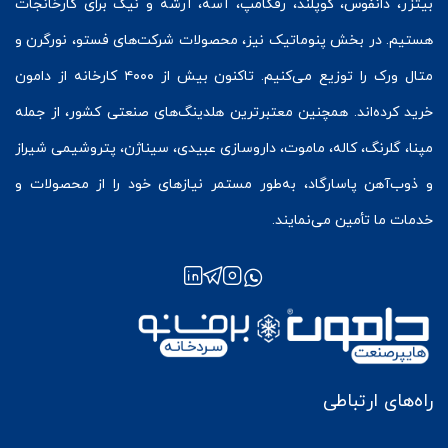
بیتزر
،
دانفوس
،
کوپلند
، رفکامپ، آسه، آرشه و نیک برای کارخانجات
هستیم. در بخش
پنوماتیک
نیز، محصولات شرکت‌های
فستو
، نورگرن و
متال ورک
را توزیع می‌کنیم. تاکنون بیش از ۴۰۰۰ کارخانه از دامون
خرید کرده‌اند. همچنین معتبرترین هلدینگ‌های صنعتی کشور، از جمله
مپنا، گلرنگ، کاله، ماموت، داروسازی عبیدی، سیناژن، پتروشیمی شیراز
و ذوب‌آهن پاسارگاد، به‌طور مستمر نیازهای خود را از محصولات و
خدمات ما تأمین می‌نمایند.
راه‌های ارتباطی