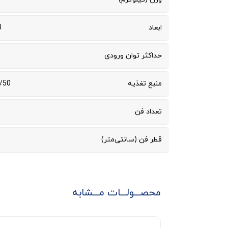
ابعاد
3
حداکثر توان ورودی
منبع تغذیه
/50
تعداد فن
قطر فن (سانتی‌متر)
محصـــولـــات مـــشابه