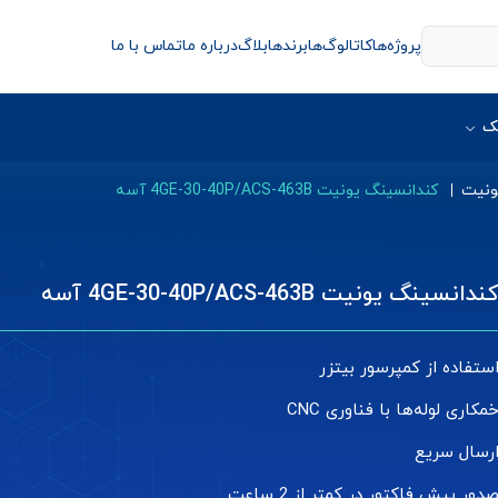
پروژه‌ها
کاتالوگ‌ها
برندها
بلاگ
درباره ما
تماس با ما
ک
ونیت
کندانسینگ یونیت 4GE-30-40P/ACS-463B آسه
ندانسینگ یونیت 4GE-30-40P/ACS-463B آسه
ستفاده از کمپرسور بیتزر
مکاری لوله‌ها با فناوری CNC
رسال سریع
دور پیش فاکتور در کمتر از 2 ساعت