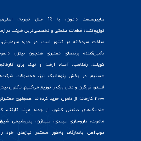
هایپرصنعت
دامون، با 13 سال تجربه، اصلی‌ت
توزیع‌کننده قطعات صنعتی و تخصصی‌ترین شرکت در زمی
ساخت سردخانه
در کشور است. در حوزه سرمایش، 
تأمین‌کننده برندهای معتبری همچون
بیتزر
،
دانفو
کوپلند
، رفکامپ، آسه، آرشه و نیک برای کارخانج
هستیم. در بخش
پنوماتیک
نیز، محصولات شرکت‌ه
فستو
، نورگرن و
متال ورک
را توزیع می‌کنیم. تاکنون بیش 
۴۰۰۰ کارخانه از دامون خرید کرده‌اند. همچنین معتبرت
هلدینگ‌های صنعتی کشور، از جمله مپنا، گلرنگ، کال
ماموت، داروسازی عبیدی، سیناژن، پتروشیمی شیراز
ذوب‌آهن پاسارگاد، به‌طور مستمر نیازهای خود را 