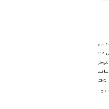
ماد برای
یلوگرم، ابعاد ۲۰۶۳×۲۱۱۳ میلی‌متر و طول شاسی ۱۹۱۰×۳۷۰×۱۳۰۰ طراحی شده
۳۸۰-۴۲۰/۳/۵۰ عملکردی پایدار و بهینه را ارائه می‌دهد. وجود ۴ فن با قطر ۶۳ سانتی‌متر
 نیز نشان‌دهنده کیفیت ساخت
بالای این کندانسینگ یونیت است. همچنین، قطر لوله مکش ۲۱.۸ و قطر لوله دهش ۷.۸ در کنار خمکاری لوله‌ها با فناوری CNC،
4GE-30-40P/ACS-4 آسه با ارسال سریع و