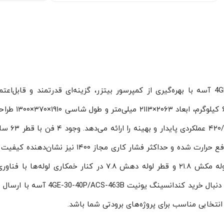
4GE-30-40P/ACS-463B آسه با بهره‌گیری از کمپرسور بیتزر، گزینه‌ای قدرتمند و قابل‌اعت
کاربردهای برودت صنعتی است. این مدل با وزن ۶۵۴ ک
و با حداکثر توان ورودی ۲۸ و منبع تغذیه 
و حداکثر جریان عملیاتی ۲.۵ باعث افزایش راندمان دفع حرارت شده و حداکثر فشار کاری مجاز ۱۴۰۰
دقت ساخت و دوام دستگاه را تضمین می‌کند. اگر به دنبال خرید کندانسینگ یونیت 63B
نتخابی مناسب برای پروژه‌های برودتی شما باشد.