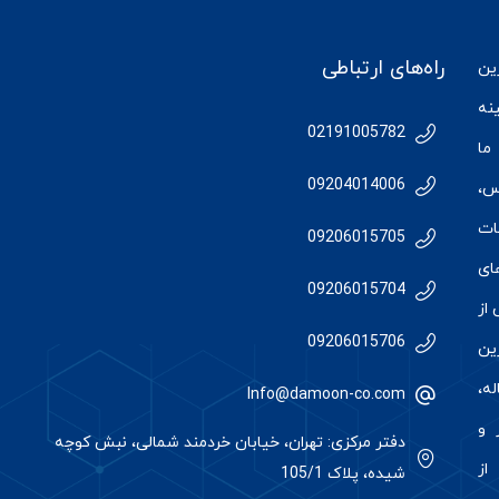
راه‌های ارتباطی
رین
نه
02191005782
ما
09204014006
س
،
ات
09206015705
ای
09206015704
از
09206015706
رین
ه،
Info@damoon-co.com
 و
دفتر مرکزی: تهران، خیابان خردمند شمالی، نبش کوچه
از
شیده، پلاک 105/1