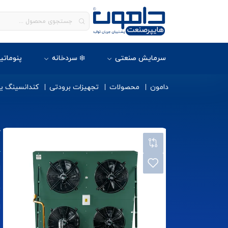
سرمایش صنعتی
❄️ سردخانه
پنوماتی
دامون
محصولات
تجهیزات برودتی
کندانسینگ ی
ک
ا
خ
ا
ص