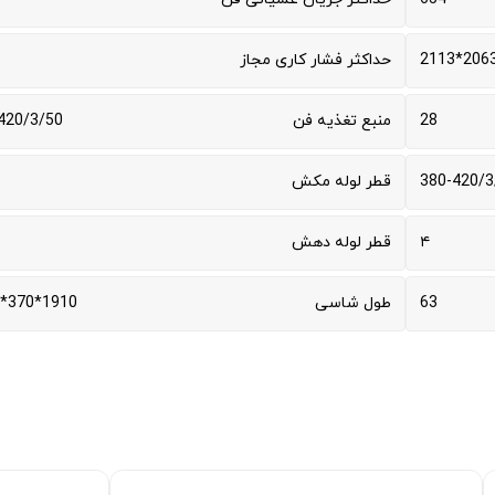
2063*211
حداکثر فشار کاری مجاز
28
منبع تغذیه فن
420/3/50
380-420/3
قطر لوله مکش
۴
قطر لوله دهش
63
طول شاسی
1910*370*1300