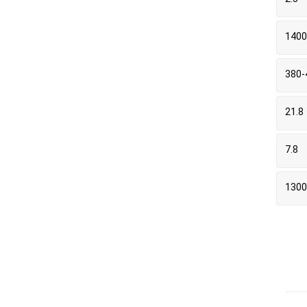
1400
380-
21.8
7.8