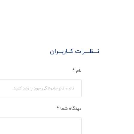
نـــظــــرات کــاربـــران
نام
*
دیدگاه شما
*