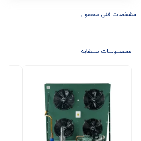
مشخصات فنی محصول
محصـــولـــات مـــشابه