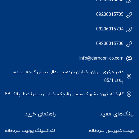
09204014006
09206015705
09206015704
09206015706
Info@damoon-co.com
دفتر مرکزی: تهران، خیابان خردمند شمالی، نبش کوچه شیده،
پلاک 105/1
کارخانه: تهران، شهرک صنعتی قرچک، خیابان پیشرفت ۶، پلاک ۲۴
لینک‌های مفید
راهنمای خرید
قیمت کمپرسور سردخانه
کندانسینگ یونیت سردخانه