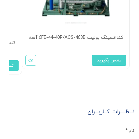
کندانسینگ یونیت 6FE-44-40P/ACS-463B آسه
کندانسینگ یونیت 3B
تماس بگیرید
تماس بگ
نـــظــــرات کــاربـــران
نام
*