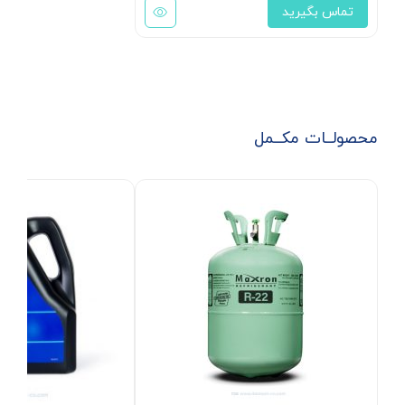
تماس بگیرید
محصولــات مکــمل