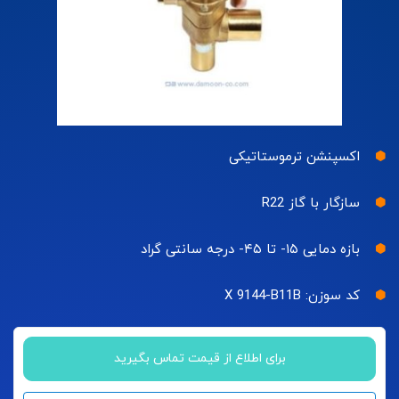
اکسپنشن ترموستاتیکی
سازگار با گاز R22
بازه دمایی ۱۵- تا ۴۵- درجه سانتی گراد
کد سوزن: X 9144-B11B
برای اطلاع از قیمت تماس بگیرید