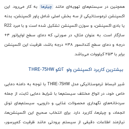
همچنین در سیستم‌های تهویه‌ای مانند
چیلرها
به کار می‌رود. این
اکسپنشن ترموستاتیکی از سه بخش اصلی شامل پاور اکسپنشن، بدنه
یا بادی اکسپنشن، و سوزن اکسپنشن تشکیل شده است و با مبرد R22
سازگار است. به عنوان مثال، در صورتی که دمای سطح اواپراتور ۴+
درجه و دمای سطح کندانسور ۳۸+ درجه باشد، ظرفیت این اکسپنشن
برابر با ۲۵۳ کیلووات می‌باشد.
بیشترین کاربرد اکسپنشن ولو آلکو THRE-75HW
شیر انبساط ترموستاتیکی مدل THRE-75HW با توجه به دامنه دمایی
خاص خود، در انواع مختلف سیستم‌ها با شرایط دمایی ثابت، از جمله
سردخانه‌های نگهداری محصولات غذایی و دارویی، سیستم‌های تونل
انجماد، و چیلرها، کاربرد دارد. برای انتخاب صحیح این اکسپنشن‌ها،
نیازمند اطلاعات دقیقی از سیستم برودتی مانند ظرفیت کمپرسور،