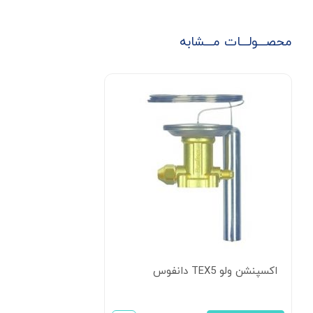
محصـــولـــات مـــشابه
اکسپنشن ولو TEX5 دانفوس