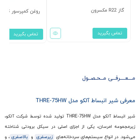
گاز R22 مکسرون
روغن کمپرسور 4GS سانیسو 4 لیتری
تماس بگیرید
تماس بگیرید
مـــعــــرفــی مــحـصــول
معرفی شیر انبساط آلکو مدل THRE-75HW
شیر انبساط آلکو مدل THRE-75HW تولید شده توسط شرکت آلکو،
زیرمجموعه امرسان، یکی از اجزای اصلی در سیکل برودتی شناخته
می‌شود. در انواع سیستم‌های سردخانه‌های
زیرصفری
و
بالاصفری
، و