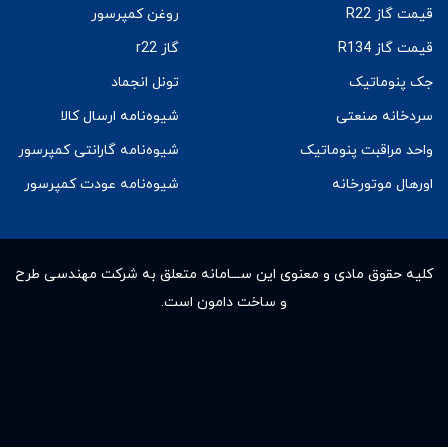
قیمت گاز R22
روغن کمپرسور
قیمت گاز R134
گاز r22
جک پنوماتیک
تونل انجماد
سردخانه صنعتی
شیوه‌نامه ارسال کالا
واحد مراقبت پنوماتیک
شیوه‌نامه گارانتی کمپرسور
اورهال موتورخانه
شیوه‌نامه عودت کمپرسور
کلیه حقوق مادى و معنوى این ســـامانه متعلق به شرکت مهندسی طرح
و ساخت دامون است.