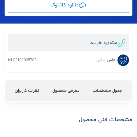
دانلود کاتالوگ
مشاوره خریــد
تماس تلفنی
tel:02191005782
جدول مشخصات
معرفی محصول
نظرات کاربران
مشخصات فنی محصول