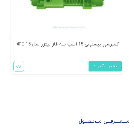
کند
ت
کمپرسور پیستونی 15 اسب سه فاز بیتزر مدل 4PE-15
تماس بگیرید
مـــعــــرفــی مــحـصــول