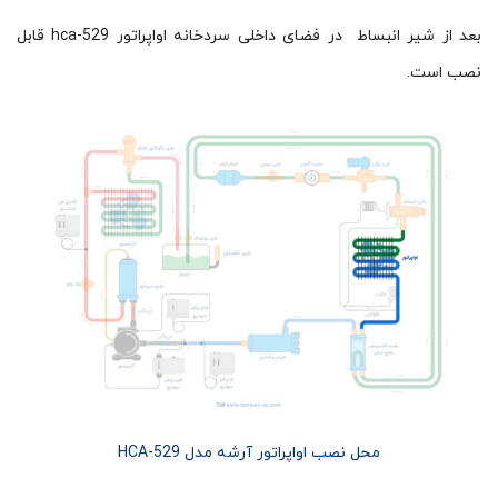
بعد از شیر انبساط در فضای داخلی سردخانه اواپراتور hca-529 قابل
نصب است.
محل نصب اواپراتور آرشه مدل HCA-529