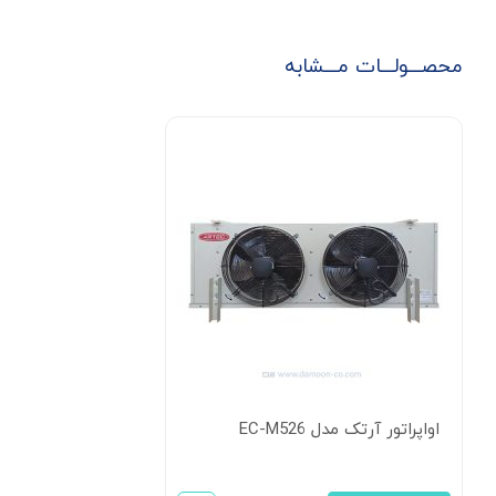
محصـــولـــات مـــشابه
اواپراتور آرتک مدل EC-M526