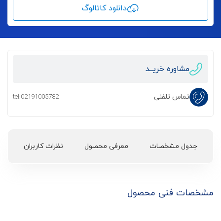
دانلود کاتالوگ
مشاوره خریــد
تماس تلفنی
tel:02191005782
جدول مشخصات
معرفی محصول
نظرات کاربران
مشخصات فنی محصول