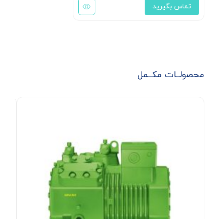
تماس بگیرید
محصولــات مکــمل