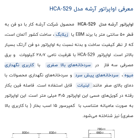
معرفی اواپراتور آرشه مدل HCA-529
اواپراتور آرشه مدل HCA-529
محصول شرکت آرشه کار با دو فن به
قطر ۵۰ سانتی متر با برند EBM یا
زیلابگ
، ساخت کشور آلمان است،
که از نظر کیفیت ساخت و بدنه نسبت به اواپراتور دو فن آرتک بسیار
بالاتر است. اواپراتور HCA-529 با ظرفیت نامی ۲۸٫۷ کیلووات و برق
مصرفی سه فاز در
سردخانه‌های بالا صفری
با
کاربری نگهداری
میوه
،
سردخانه‌های پیش سرد
و سردخانه‌های نگهداری محصولات با
دمای بالای صفر مانند
لبنیات
قابل استفاده است. فاصله فین بکار
رفته در کویل‌های مسی این اواپراتور ۴٫۵ میلی متر است. این اواپراتور
به صورت عامیانه متناسب با کمپرسور ۱۵ اسب بخار ( با کاربری بالا
صفری) نیز شناخته می‌شود.