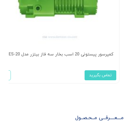
کمپرسور پیستونی 20 اسب بخار سه فاز بیتزر مدل 4NES-20
تماس بگیرید
مـــعــــرفــی مــحـصــول