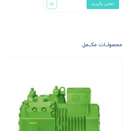
تماس بگیرید
محصولــات مکــمل