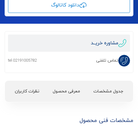
دانلود کاتالوگ
مشاوره خریــد
تماس تلفنی
tel:02191005782
جدول مشخصات
معرفی محصول
نظرات کاربران
مشخصات فنی محصول