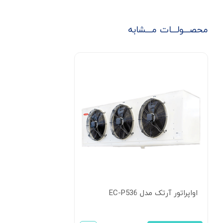
محصـــولـــات مـــشابه
اواپراتور آرتک مدل EC-P536