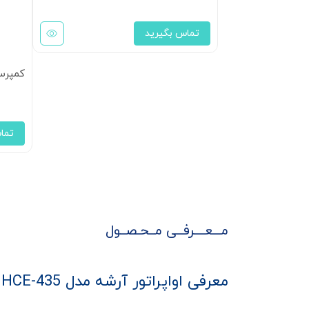
تماس بگیرید
کمپرسور پیستونی 5
تما
مـــعــــرفــی مــحـصــول
معرفی اواپراتور آرشه مدل HCE-435