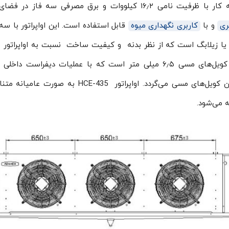
ساخت شرکت آرشه کار با ظرفیت نامی ۱۶٫۲ کیلووات و برق مصرفی سه فاز در
ری
و با
کاربری نگهداری میوه
قابل استفاده است. این اواپراتور با سه
طر ۴۲ سانتی متر ساخت کشور آلمان با برند EBM یا زیلابگ است که از نظر بدنه و کیفیت ساخت نسبت به اواپر
آرتک بسیار بالاتر است. فاصله فین بکار رفته در کویل‌های مسی ۶٫۵ میلی متر است که با عملیات دیفراست
المنت‌های شاخه‌ای در سرتاسر اواپراتور مانع یخ زدن کویل‌های مسی می‌گردد. اواپراتور HCE-435