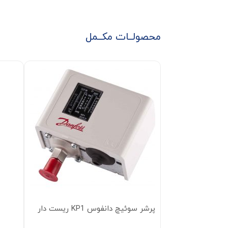
محصولــات مکــمل
پرشر سوئیچ دانفوس KP1 ریست دار