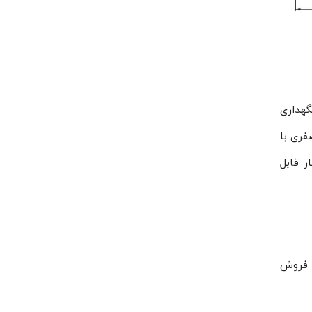
 نگهداری
دخانه‌های زیر صفری با
گهداری میوه با کمپرسور با قدرت ۵٫۵ اسب بخار قابل
به فروش