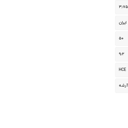
۳٫۷۵
ایران
۵۰
۹٫۲
HCE
آرشه