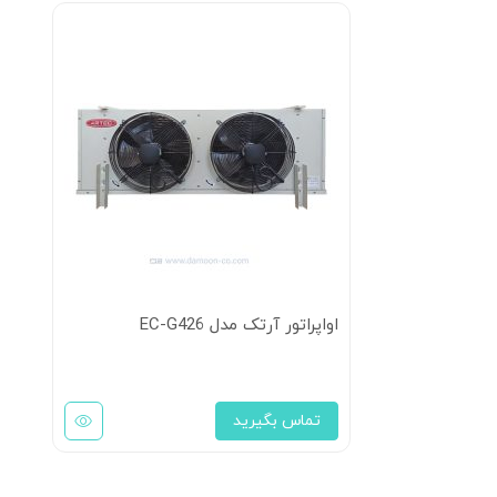
اواپراتور آرتک مدل EC-G426
تماس بگیرید