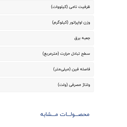
ظرفیت نامی (کیلووات)
وزن اواپراتور (کیلوگرم)
جعبه برق
سطح تبادل حرارت (مترمربع)
فاصله فین (میلی‌متر)
ولتاژ مصرفی (ولت)
محصـــولـــات مـــشابه