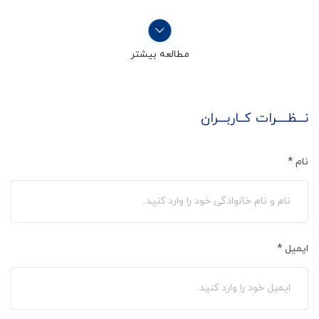
مطالعه بیشتر
نـــظــــرات کــاربـــران
نام
*
ایمیل
*