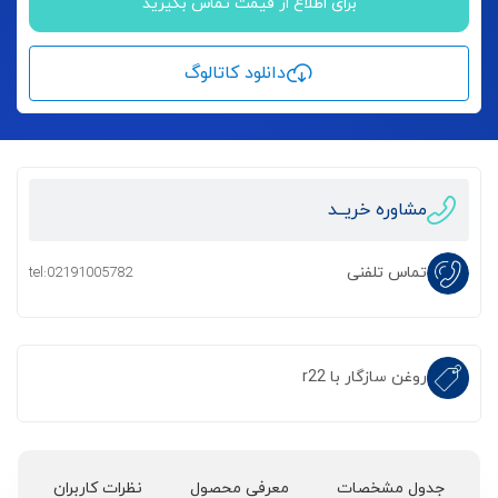
برای اطلاع از قیمت تماس بگیرید
دانلود کاتالوگ
مشاوره خریــد
تماس تلفنی
tel:02191005782
روغن سازگار با r22
جدول مشخصات
معرفی محصول
نظرات کاربران